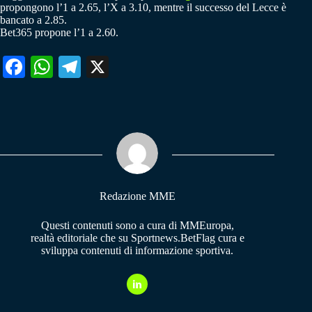
propongono l’1 a 2.65, l’X a 3.10, mentre il successo del Lecce è
bancato a 2.85.
Bet365 propone l’1 a 2.60.
Fa
W
Te
X
ce
ha
le
bo
ts
gr
ok
A
a
pp
m
Redazione MME
Questi contenuti sono a cura di MMEuropa,
realtà editoriale che su Sportnews.BetFlag cura e
sviluppa contenuti di informazione sportiva.