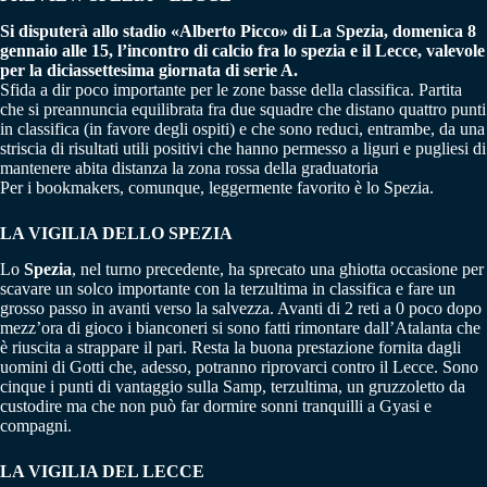
Si disputerà allo stadio «Alberto Picco» di La Spezia, domenica 8
gennaio alle 15, l’incontro di calcio fra lo spezia e il Lecce, valevole
per la diciassettesima giornata di serie A.
Sfida a dir poco importante per le zone basse della classifica. Partita
che si preannuncia equilibrata fra due squadre che distano quattro punti
in classifica (in favore degli ospiti) e che sono reduci, entrambe, da una
striscia di risultati utili positivi che hanno permesso a liguri e pugliesi di
mantenere abita distanza la zona rossa della graduatoria
Per i bookmakers, comunque, leggermente favorito è lo Spezia.
LA VIGILIA DELLO SPEZIA
Lo
Spezia
, nel turno precedente, ha sprecato una ghiotta occasione per
scavare un solco importante con la terzultima in classifica e fare un
grosso passo in avanti verso la salvezza. Avanti di 2 reti a 0 poco dopo
mezz’ora di gioco i bianconeri si sono fatti rimontare dall’Atalanta che
è riuscita a strappare il pari. Resta la buona prestazione fornita dagli
uomini di Gotti che, adesso, potranno riprovarci contro il Lecce. Sono
cinque i punti di vantaggio sulla Samp, terzultima, un gruzzoletto da
custodire ma che non può far dormire sonni tranquilli a Gyasi e
compagni.
LA VIGILIA DEL LECCE