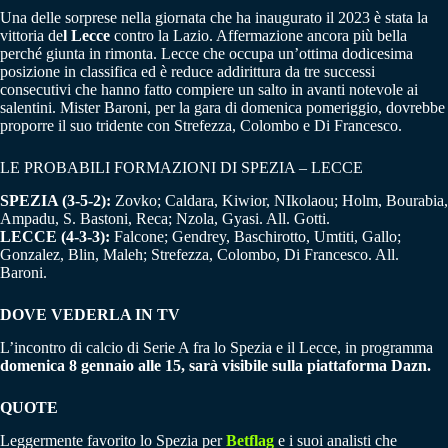
Una delle sorprese nella giornata che ha inaugurato il 2023 è stata la
vittoria de
l Lecce
contro la Lazio. Affermazione ancora più bella
perché giunta in rimonta. Lecce che occupa un’ottima dodicesima
posizione in classifica ed è reduce addirittura da tre successi
consecutivi che hanno fatto compiere un salto in avanti notevole ai
salentini. Mister Baroni, per la gara di domenica pomeriggio, dovrebbe
proporre il suo tridente con Strefezza, Colombo e Di Francesco.
LE PROBABILI FORMAZIONI DI SPEZIA – LECCE
SPEZIA (3-5-2):
Zovko; Caldara, Kiwior, NIkolaou; Holm, Bourabia,
Ampadu, S. Bastoni, Reca; Nzola, Gyasi. All. Gotti.
LECCE (4-3-3):
Falcone; Gendrey, Baschirotto, Umtiti, Gallo;
Gonzalez, Blin, Maleh; Strefezza, Colombo, Di Francesco. All.
Baroni.
DOVE VEDERLA IN TV
L’incontro di calcio di Serie A fra lo Spezia e il Lecce, in programma
domenica 8 gennaio alle 15, sarà visibile sulla piattaforma Dazn.
QUOTE
Leggermente favorito lo Spezia per
Betflag
e i suoi analisti che