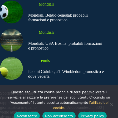
Mondiali
Mondiali, Belgio-Senegal: probabili
formazioni e pronostico
Mondiali
Mondiali, USA Bosnia: probabili formazioni
e pronostico
Tennis
Paolini Golubic, 2T Wimbledon: pronostico e
dove vederla
Questo sito utilizza cookie propri e di terzi per migliorare i
SportNews.BetFlag -
Copyright © 2025
servizi e analizzare le preferenze dei suoi utenti. Cliccando su
Questo sito non
SportNews BetFlag
"Acconsento" l'utente accetta automaticamente
l'utilizzo dei
rappresenta una testata
Sede Legale: Via degli
giornalistica in quanto
Aldobrandeschi, 300 |
cookie.
viene aggiornato senza
00163 | Roma
Acconsento
Non acconsento
Privacy policy
alcuna periodicità