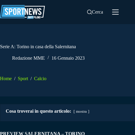
Salta
al
Cerca
contenuto
Serie A: Torino in casa della Salernitana
Redazione MME
16 Gennaio 2023
Home
/
Sport
/
Calcio
Cosa troverai in questo articolo:
mostra
PREVIEW SALERNITANA – TORINO