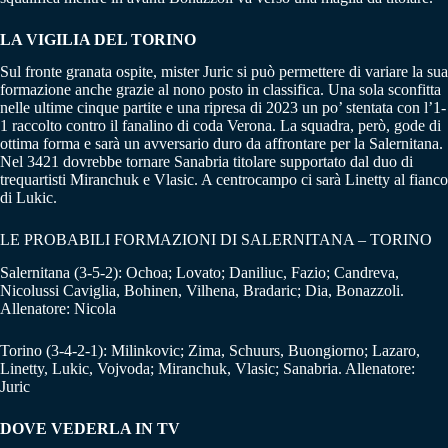
LA VIGILIA DEL TORINO
Sul fronte granata ospite, mister Juric si può permettere di variare la sua
formazione anche grazie al nono posto in classifica. Una sola sconfitta
nelle ultime cinque partite e una ripresa di 2023 un po’ stentata con l’1-
1 raccolto contro il fanalino di coda Verona. La squadra, però, gode di
ottima forma e sarà un avversario duro da affrontare per la Salernitana.
Nel 3421 dovrebbe tornare Sanabria titolare supportato dal duo di
trequartisti Miranchuk e Vlasic. A centrocampo ci sarà Linetty al fianco
di Lukic.
LE PROBABILI FORMAZIONI DI SALERNITANA – TORINO
Salernitana (3-5-2): Ochoa; Lovato; Daniliuc, Fazio; Candreva,
Nicolussi Caviglia, Bohinen, Vilhena, Bradaric; Dia, Bonazzoli.
Allenatore: Nicola
Torino (3-4-2-1): Milinkovic; Zima, Schuurs, Buongiorno; Lazaro,
Linetty, Lukic, Vojvoda; Miranchuk, Vlasic; Sanabria. Allenatore:
Juric
DOVE VEDERLA IN TV