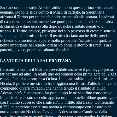
Sarà ancora uno stadio Arechi caldissimo in questa prima settimana di
gennaio. Dopo la sfida contro il Milan di cartello, la Salernitana
affronta il Torino per un match decisamente più alla portata. I padroni
di casa devono assolutamente fare punti per allontanare la zona calda
di classifica e dare una svolta dopo qualche risultato negativo di
troppo. Il Torino, invece, prosegue nel suo percorso di crescita sotto la
sapiente guida di mister Juric. Il tecnico ha fatto anche delle precise
richieste alla società ed appare molto probabile l’acquisto di qualche
nome importante nel reparto offensivo come il ritorno di Praet. Tra i
partenti, invece, potrebbe salutare Sanabria.
LA VIGILIA DELLA SALERNITANA
La sconfitta contro il Milan è prevedibile anche se il punteggio possa
far pensare ad altro. In realtà uno dei simboli della prima gara del 2023
è stato l’acquisto a sorpresa Ochoa. Lanciato subito titolare da mister
Nicola, il portiere messicano ha sfoggiato una forma d’altissimo livello
compiendo diversi miracoli che hanno tenuto il risultato in bilico.
Adesso, però, è necessario far punti dopo le tre sconfitte consecutive.
In particolare è stato raccolto appena un punto nelle ultime quattro gare
con l’ultimo successo che risale all’1-3 inflitto alla Lazio. Confermato
il 352, ci potrebbe essere una novità a centrocampo con l’esordio del
nuovo acquisto Nicolussi Caviglia. A destra torna Candreva dalla
squalifica mentre in avanti Bonazzoli va verso una maglia da titolare.