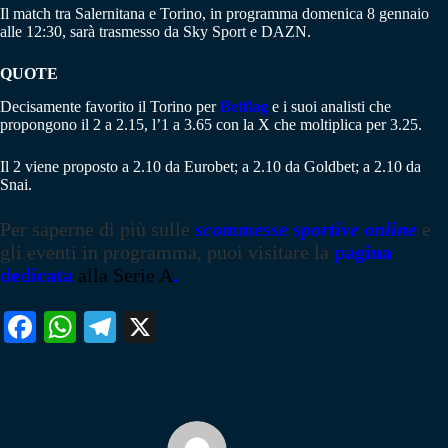
Il match tra Salernitana e Torino, in programma domenica 8 gennaio
alle 12:30, sarà trasmesso da Sky Sport e DAZN.
QUOTE
Decisamente favorito il Torino per
Betflag
e i suoi analisti che
propongono il 2 a 2.15, l’1 a 3.65 con la X che moltiplica per 3.25.
Il 2 viene proposto a 2.10 da Eurobet; a 2.10 da Goldbet; a 2.10 da
Snai.
Per saperne di più sulle
scommesse sportive online
e
gli eventi in programma, puoi visitare la
pagina
dedicata
alla
Serie A
.
Fa
W
Te
X
ce
ha
le
bo
ts
gr
ok
A
a