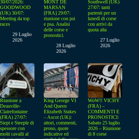
30/07/2026:
MONT DE
Southwell (UK)
GOODWOOD
MARSAN
27/07: tanti
(UK) 30/07:
[FRA] 29/07:
partenti per un
Meeting da top
riunione con psi
lunedì di corse
races
e psa. Analisi
con arrivi da
delle corse e
quota alta
29 Luglio
pronostici.
2026
27 Luglio
28 Luglio
2026
2026
Riunione a
King George VI
WoW!! VICHY
Deauville-
And Queen
(FRA) –
Clairefontaine
Elizabeth Stakes
COMMENTI E
(FRA) 27/07:
– Ascot (UK):
PRONOSTICI:
Siepi e Steeple di
attori, commenti,
Sabato 25 luglio
spessore con
prono, quote
2026 – Riunione
molti cavalli al
indicative ed
di 8 corse