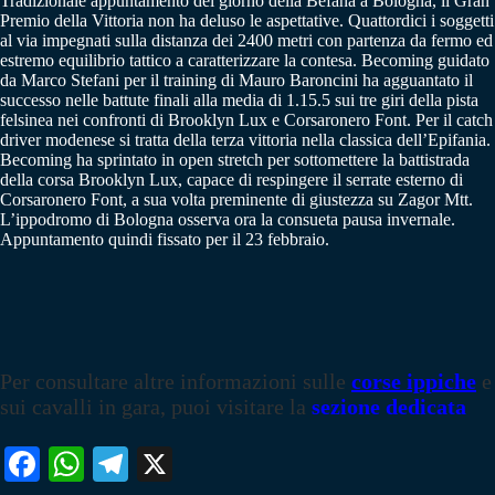
Tradizionale appuntamento del giorno della Befana a Bologna, il Gran
Premio della Vittoria non ha deluso le aspettative. Quattordici i soggetti
al via impegnati sulla distanza dei 2400 metri con partenza da fermo ed
estremo equilibrio tattico a caratterizzare la contesa. Becoming guidato
da Marco Stefani per il training di Mauro Baroncini ha agguantato il
successo nelle battute finali alla media di 1.15.5 sui tre giri della pista
felsinea nei confronti di Brooklyn Lux e Corsaronero Font. Per il catch
driver modenese si tratta della terza vittoria nella classica dell’Epifania.
Becoming ha sprintato in open stretch per sottomettere la battistrada
della corsa Brooklyn Lux, capace di respingere il serrate esterno di
Corsaronero Font, a sua volta preminente di giustezza su Zagor Mtt.
L’ippodromo di Bologna osserva ora la consueta pausa invernale.
Appuntamento quindi fissato per il 23 febbraio.
Per consultare altre informazioni sulle
corse ippiche
e
sui cavalli in gara, puoi visitare la
sezione dedicata
Fa
W
Te
X