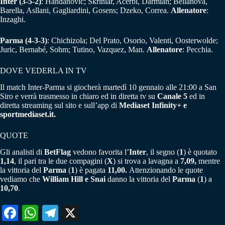
Inter (3-5-2)
: Handanovic; Skriniar, Acerbi, Darmian; Bellanova,
Barella, Asllani, Gagliardini, Gosens; Dzeko, Correa.
Allenatore
:
Inzaghi.
Parma (4-3-3)
: Chichizola; Del Prato, Osorio, Valenti, Oosterwolde;
Juric, Bernabé, Sohm; Tutino, Vazquez, Man.
Allenatore
: Pecchia.
DOVE VEDERLA IN TV
Il match Inter-Parma si giocherà martedì 10 gennaio alle 21:00 a San
Siro e verrà trasmesso in chiaro ed in diretta tv su
Canale 5
ed in
diretta streaming sul sito e sull’app di
Mediaset Infinity+ e
sportmediaset.it.
QUOTE
Gli analisti di
BetFlag
vedono favorita l’
Inter
, il segno (
1
) è quotato
1,14
, il pari tra le due compagini (
X
) si trova a lavagna a
7,09,
mentre
la vittoria del
Parma
(
1
) è pagata
11,00.
Attenzionando le quote
vediamo che
William Hill e Snai
danno la vittoria del
Parma
(
1
) a
10,70
.
Fa
W
Te
X