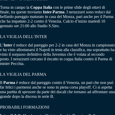
Torna in campo la
Coppa Italia
con le prime sfide degli ottavi di
finale, tra queste troviamo
Inter-Parma
. I nerazzurri sono reduci dal
beffardo pareggio maturato in casa del Monza, pari anche per il Parma
che ha impattato 2-2 contro il Venezia. Calcio d’inizio martedì 10
gennaio ore 21:00 allo Stadio S.Siro.
LA VIGILIA DELL’INTER
L’
Inter
è reduce dal pareggio per 2-2 in casa del Monza in campionato
e ha visto allontanarsi il Napoli in testa alla classifica, ma soprattutto ha
visto il sorpasso definitivo della Juventus che è volata al secondo
posto. I nerazzurri cercano il riscatto in coppa Italia contro il Parma di
mister Pecchia.
LA VIGILIA DEL PARMA
Il
Parma
è reduce dal pareggio contro il Venezia, un pari che non può
far felici i parmensi anche se sono in piena corsa playoff. Ci si aspetta
una partita di spessore da parte dei ducali che tornano ad affrontare una
grande dopo la discesa in serie B.
PROBABILI FORMAZIONI