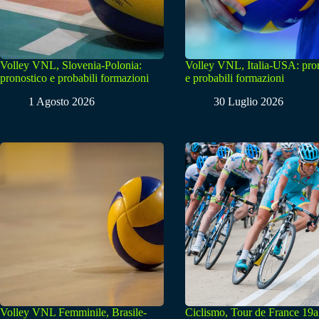
Volley VNL, Slovenia-Polonia:
Volley VNL, Italia-USA: pro
pronostico e probabili formazioni
e probabili formazioni
1 Agosto 2026
30 Luglio 2026
Volley VNL Femminile, Brasile-
Ciclismo, Tour de France 19a