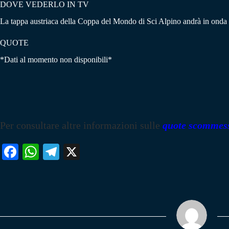
DOVE VEDERLO IN TV
La tappa austriaca della Coppa del Mondo di Sci Alpino andrà in onda
QUOTE
*Dati al momento non disponibili*
Per consultare altre informazioni sulle
quote scommes
Fa
W
Te
X
ce
ha
le
bo
ts
gr
ok
A
a
pp
m