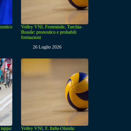
nostico
Volley VNL Femminile, Turchia-
Brasile: pronostico e probabili
formazioni
26 Luglio 2026
 tappa:
Volley VNL F, Italia-Olanda: