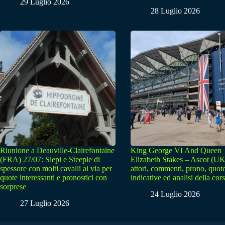
29 Luglio 2026
28 Luglio 2026
Riunione a Deauville-Clairefontaine
King George VI And Queen
(FRA) 27/07: Siepi e Steeple di
Elizabeth Stakes – Ascot (UK
spessore con molti cavalli al via per
attori, commenti, prono, quot
quote interessanti e pronostici con
indicative ed analisi della cor
sorprese
24 Luglio 2026
27 Luglio 2026