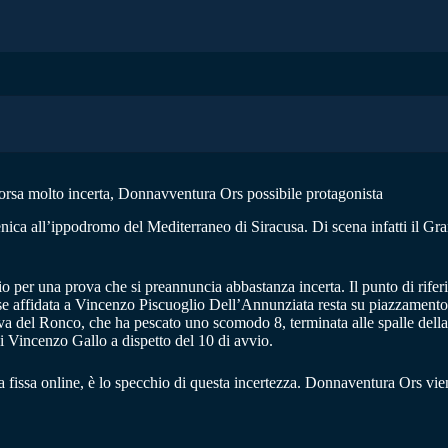
orsa molto incerta, Donnavventura Ors possibile protagonista
ca all’ippodromo del Mediterraneo di Siracusa. Di scena infatti il Gr
iglio per una prova che si preannuncia abbastanza incerta. Il punto di ri
tese affidata a Vincenzo Piscuoglio Dell’Annunziata resta su piazzamen
iva del Ronco, che ha pescato uno scomodo 8, terminata alle spalle dell
 Vincenzo Gallo a dispetto del 10 di avvio.
a fissa online, è lo specchio di questa incertezza. Donnaventura Ors vie