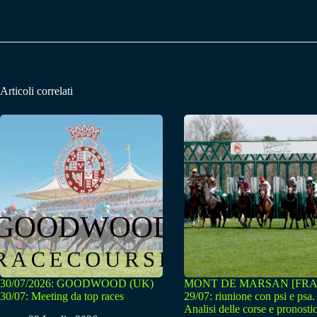
Articoli correlati
30/07/2026: GOODWOOD (UK)
MONT DE MARSAN [FRA
30/07: Meeting da top races
29/07: riunione con psi e psa.
Analisi delle corse e pronostic