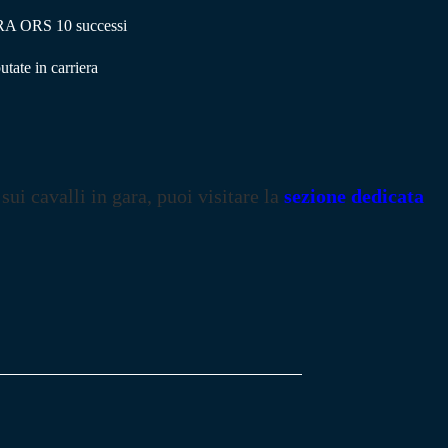
ORS 10 successi
te in carriera
 sui cavalli in gara, puoi visitare la
sezione dedicata