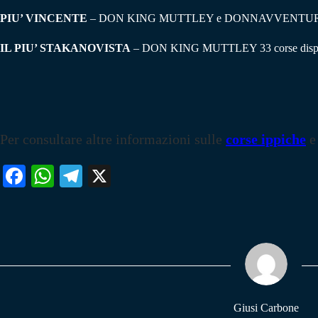
PIU’ VINCENTE
– DON KING MUTTLEY e DONNAVVENTURA 
IL PIU’ STAKANOVISTA
– DON KING MUTTLEY 33 corse disputa
Per consultare altre informazioni sulle
corse ippiche
e
Fa
W
Te
X
ce
ha
le
bo
ts
gr
ok
A
a
pp
m
Giusi Carbone