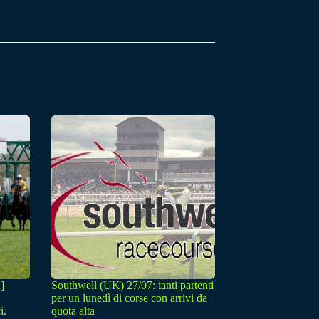
]
Southwell (UK) 27/07: tanti partenti
per un lunedì di corse con arrivi da
i.
quota alta