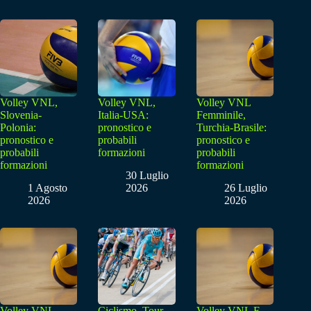
Volley VNL,
Volley VNL,
Volley VNL
Slovenia-
Italia-USA:
Femminile,
Polonia:
pronostico e
Turchia-Brasile:
pronostico e
probabili
pronostico e
probabili
formazioni
probabili
formazioni
formazioni
30 Luglio
1 Agosto
2026
26 Luglio
2026
2026
Volley VNL
Ciclismo, Tour
Volley VNL F,