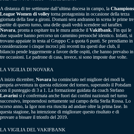
A distanza di tre settimane dall’ultima discesa in campo, la
Champions
League Women di volley
torna protagonista in occasione della terza
giornata della fase a gironi. Domani sera andranno in scena le prime tre
partite di questo turno, una delle quali vedrà scendere sul taraflex
Novara
, pronta a ospitare tra le mura amiche il
Vakifbank.
Fin qui le
due squadre hanno percorso un cammino pressoché identico. Infatti, si
trovano appaiate in testa al Gruppo C a quota 6 punti. Se prendiamo in
considerazione i cinque incroci più recenti tra questi due club, il
bilancio pende leggermente a favore delle ospiti, che hanno prevalso in
tre occasioni. Le padrone di casa, invece, si sono imposte due volte.
LA VIGILIA DI NOVARA
A inizio dicembre,
Novara
ha cominciato nel migliore dei modi la
propria avventura in questa edizione del torneo, superando il Potsdam
con il punteggio di 3 a 1. La formazione guidata da coach Stefano
Lavarini
si è confermata anche fuori dai confini nazionali nel turno
successivo, imponendosi nettamente sul campo della Stella Rossa. Lo
scorso anno, la Igor non era riuscita ad andare oltre la prima fase. In
questa stagione, ha intenzione di migliorare questo risultato e di
provare a bissare il trionfo del 2019.
LA VIGILIA DEL VAKIFBANK