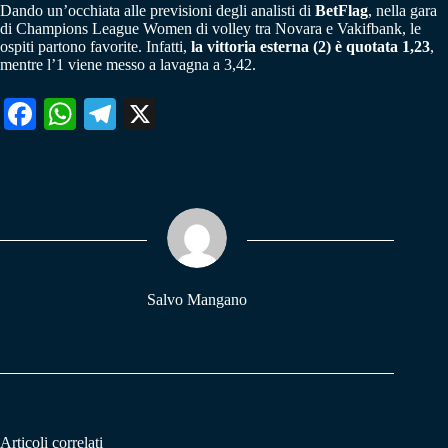
Dando un’occhiata alle previsioni degli analisti di
BetFlag
, nella gara
di Champions League Women di volley tra Novara e Vakifbank, le
ospiti partono favorite. Infatti,
la vittoria esterna (2) è quotata 1,23
,
mentre l’1 viene messo a lavagna a 3,42.
Fa
W
Te
X
ce
ha
le
bo
ts
gr
ok
A
a
pp
m
Salvo Mangano
Articoli correlati