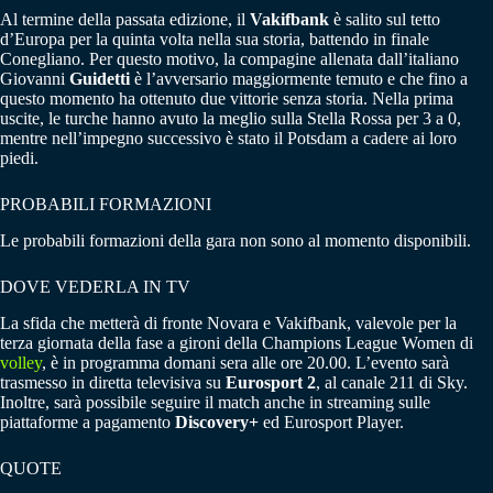
Al termine della passata edizione, il
Vakifbank
è salito sul tetto
d’Europa per la quinta volta nella sua storia, battendo in finale
Conegliano. Per questo motivo, la compagine allenata dall’italiano
Giovanni
Guidetti
è l’avversario maggiormente temuto e che fino a
questo momento ha ottenuto due vittorie senza storia. Nella prima
uscite, le turche hanno avuto la meglio sulla Stella Rossa per 3 a 0,
mentre nell’impegno successivo è stato il Potsdam a cadere ai loro
piedi.
PROBABILI FORMAZIONI
Le probabili formazioni della gara non sono al momento disponibili.
DOVE VEDERLA IN TV
La sfida che metterà di fronte Novara e Vakifbank, valevole per la
terza giornata della fase a gironi della Champions League Women di
volley
, è in programma domani sera alle ore 20.00. L’evento sarà
trasmesso in diretta televisiva su
Eurosport 2
, al canale 211 di Sky.
Inoltre, sarà possibile seguire il match anche in streaming sulle
piattaforme a pagamento
Discovery+
ed Eurosport Player.
QUOTE