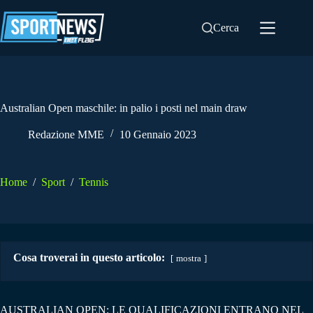
Salta
al
Cerca
contenuto
Australian Open maschile: in palio i posti nel main draw
Redazione MME
10 Gennaio 2023
Home
/
Sport
/
Tennis
Cosa troverai in questo articolo:
mostra
AUSTRALIAN OPEN: LE QUALIFICAZIONI ENTRANO NEL