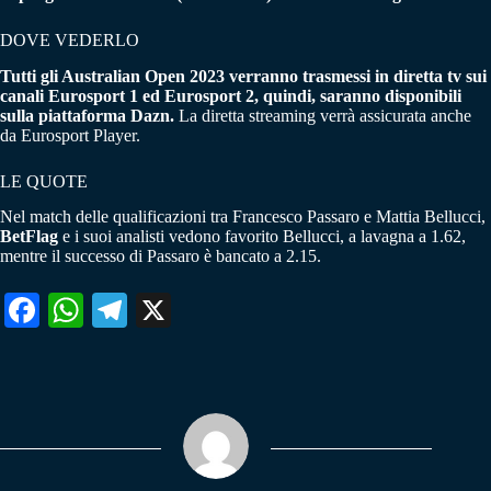
DOVE VEDERLO
Tutti gli Australian Open 2023 verranno trasmessi in diretta tv sui
canali Eurosport 1 ed Eurosport 2, quindi, saranno disponibili
sulla piattaforma Dazn.
La diretta streaming verrà assicurata anche
da Eurosport Player.
LE QUOTE
Nel match delle qualificazioni tra Francesco Passaro e Mattia Bellucci,
BetFlag
e i suoi analisti vedono favorito Bellucci, a lavagna a 1.62,
mentre il successo di Passaro è bancato a 2.15.
Fa
W
Te
X
ce
ha
le
bo
ts
gr
ok
A
a
pp
m