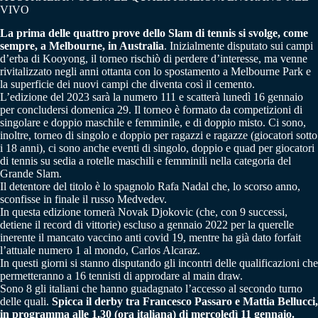
VIVO
La prima delle quattro prove dello Slam di tennis si svolge, come
sempre, a Melbourne, in Australia
. Inizialmente disputato sui campi
d’erba di Kooyong, il torneo rischiò di perdere d’interesse, ma venne
rivitalizzato negli anni ottanta con lo spostamento a Melbourne Park e
la superficie dei nuovi campi che diventa così il cemento.
L’edizione del 2023 sarà la numero 111 e scatterà lunedì 16 gennaio
per concludersi domenica 29. Il torneo è formato da competizioni di
singolare e doppio maschile e femminile, e di doppio misto. Ci sono,
inoltre, torneo di singolo e doppio per ragazzi e ragazze (giocatori sotto
i 18 anni), ci sono anche eventi di singolo, doppio e quad per giocatori
di tennis su sedia a rotelle maschili e femminili nella categoria del
Grande Slam.
Il detentore del titolo è lo spagnolo Rafa Nadal che, lo scorso anno,
sconfisse in finale il russo Medvedev.
In questa edizione tornerà Novak Djokovic (che, con 9 successi,
detiene il record di vittorie) escluso a gennaio 2022 per la querelle
inerente il mancato vaccino anti covid 19, mentre ha già dato forfait
l’attuale numero 1 al mondo, Carlos Alcaraz.
In questi giorni si stanno disputando gli incontri delle qualificazioni che
permetteranno a 16 tennisti di approdare al main draw.
Sono 8 gli italiani che hanno guadagnato l’accesso al secondo turno
delle quali.
Spicca il derby tra Francesco Passaro e Mattia Bellucci,
in programma alle 1.30 (ora italiana) di mercoledì 11 gennaio.