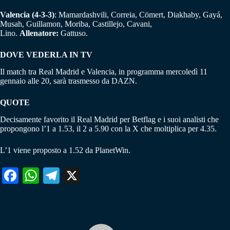
Valencia
(4-3-3)
: Mamardashvili, Correia, Cömert, Diakhaby, Gayá,
Musah, Guillamon, Moriba, Castillejo, Cavani,
Lino.
A
llenatore:
Gattuso.
DOVE VEDERLA IN TV
Il match tra Real Madrid e Valencia, in programma mercoledì 11
gennaio alle 20, sarà trasmesso da DAZN.
QUOTE
Decisamente favorito il Real Madrid per Betflag e i suoi analisti che
propongono l’1 a 1.53, il 2 a 5.90 con la X che moltiplica per 4.35.
L’1 viene proposto a 1.52 da PlanetWin.
Fa
W
Te
X
ce
ha
le
bo
ts
gr
ok
A
a