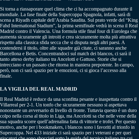
Si torna a riassaporare quel clima che ci ha accompagnato durante il
mondiale. La fase finale della Supercoppa Spagnola, infatti, sarà di
scena a Riyadh capitale dell’Arabia Saudita. Sul prato verde del “King
Fahd International Stadium”, la prima semifinale vedrà in scena il Real
Madrid contro il Valencia. Una formula stile final four di Eurolega che
aumenta sicuramente gli introiti e crea sicuramente molta più attrattiva
rispetto alla classica sfida secca che si disputa negli altri paesi. A
contendersi il titolo, oltre alle squadre già citate, ci saranno anche
Barcellona e Betis. Concentrandoci sul match dei blancos, ci sarà il
tanto atteso derby italiano tra Ancelotti e Gattuso. Storie che si
intrecciano e un passato che ritorna in maniera prepotente. In campo,
però, non ci sarà spazio per le emozioni, ci si gioca l’accesso alla
finale.
LA VIGILIA DEL REAL MADRID
Il Real Madrid è reduce da una sconfitta pesante e inaspettata contro il
Villarreal per 2-1. Un tonfo che sicuramente nessuno si aspettava
nonostante un avversario di livello di fronte. Tuttavia questo è un duro
colpo nella corsa al titolo in Liga, ma Ancelotti sa che nelle vene della
sua squadra scorre quell’adrenalina fatta di vittorie e trofei. Per questo
motivo, anche per i bookmakers, i blancos sono i favoriti al trionfo in
Supercoppa. Nel 433 iniziale ci sarà spazio per i veterani e per quei
giocatori che sono sbocciati sotto la guida del tecnico italiano tra cui