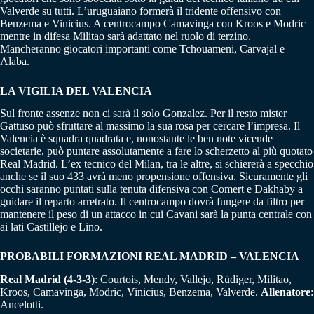
Valverde su tutti. L’uruguaiano formerà il tridente offensivo con
Benzema e Vinicius. A centrocampo Camavinga con Kroos e Modric
mentre in difesa Militao sarà adattato nel ruolo di terzino.
Mancheranno giocatori importanti come Tchouameni, Carvajal e
Alaba.
LA VIGILIA DEL VALENCIA
Sul fronte assenze non ci sarà il solo Gonzalez. Per il resto mister
Gattuso può sfruttare al massimo la sua rosa per cercare l’impresa. Il
Valencia è squadra quadrata e, nonostante le ben note vicende
societarie, può puntare assolutamente a fare lo scherzetto al più quotato
Real Madrid. L’ex tecnico del Milan, tra le altre, si schiererà a specchio
anche se il suo 433 avrà meno propensione offensiva. Sicuramente gli
occhi saranno puntati sulla tenuta difensiva con Comert e Dakhaby a
guidare il reparto arretrato. Il centrocampo dovrà fungere da filtro per
mantenere il peso di un attacco in cui Cavani sarà la punta centrale con
ai lati Castillejo e Lino.
PROBABILI FORMAZIONI REAL MADRID – VALENCIA
Real Madrid (4-3-3
)
: Courtois, Mendy, Vallejo, Rüdiger, Militao,
Kroos, Camavinga, Modric, Vinicius, Benzema, Valverde.
Allenatore
:
Ancelotti.