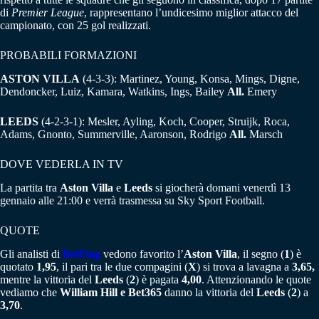
di
Premier League
, rappresentano l’undicesimo miglior attacco del
campionato, con 25 gol realizzati.
PROBABILI FORMAZIONI
ASTON VILLA
(4-3-3): Martinez, Young, Konsa, Mings, Digne,
Dendoncker, Luiz, Kamara, Watkins, Ings, Bailey
All.
Emery
LEEDS
(4-2-3-1): Mesler, Ayling, Koch, Cooper, Struijk, Roca,
Adams, Gnonto, Summerville, Aaronson, Rodrigo
All.
Marsch
DOVE VEDERLA IN TV
La partita tra
Aston Villa
e
Leeds
si giocherà domani venerdì 13
gennaio alle 21:00 e verrà trasmessa su Sky Sport Football.
QUOTE
Gli analisti di
BetFlag
vedono favorito l’
Aston Villa
, il segno (
1
) è
quotato
1,95
, il pari tra le due compagini (
X
) si trova a lavagna a
3,65,
mentre la vittoria del
Leeds
(
2
) è pagata
4,00
. Attenzionando le quote
vediamo che
William Hill e Bet365
danno la vittoria del
Leeds
(
2
) a
3,70
.