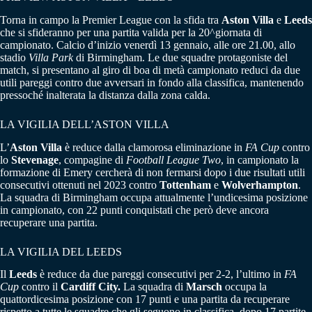
Torna in campo la Premier League con la sfida tra
Aston Villa
e
Leeds
che si sfideranno per una partita valida per la 20^giornata di
campionato. Calcio d’inizio venerdì 13 gennaio, alle ore 21.00, allo
stadio
Villa Park
di Birmingham. Le due squadre protagoniste del
match, si presentano al giro di boa di metà campionato reduci da due
utili pareggi contro due avversari in fondo alla classifica, mantenendo
pressoché inalterata la distanza dalla zona calda.
LA VIGILIA DELL’ASTON VILLA
L’
Aston Villa
è reduce dalla clamorosa eliminazione in
FA Cup
contro
lo
Stevenage
, compagine di
Football League Two
, in campionato la
formazione di Emery cercherà di non fermarsi dopo i due risultati utili
consecutivi ottenuti nel 2023 contro
Tottenham
e
Wolverhampton
.
La squadra di Birmingham occupa attualmente l’undicesima posizione
in campionato, con 22 punti conquistati che però deve ancora
recuperare una partita.
LA VIGILIA DEL LEEDS
Il
Leeds
è reduce da due pareggi consecutivi per 2-2, l’ultimo in
FA
Cup
contro il
Cardiff City.
La squadra di
Marsch
occupa la
quattordicesima posizione con 17 punti e una partita da recuperare
rispetto a tutte le squadre che gli seguono in classifica, dopo 17 partite