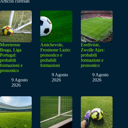
Articoli correlati
Moreirense
Amichevole,
Eredivisie,
Braga, Liga
Frosinone Lazio:
Zwolle Ajax:
Portugal:
pronostico e
probabili
probabili
probabili
formazioni e
formazioni e
formazioni
pronostico
pronostico
9 Agosto
9 Agosto
9 Agosto
2026
2026
2026