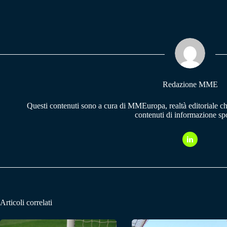
ce
ha
le
bo
ts
gr
ok
A
a
pp
m
Redazione MME
Questi contenuti sono a cura di MMEuropa, realtà editoriale c
contenuti di informazione spo
Articoli correlati