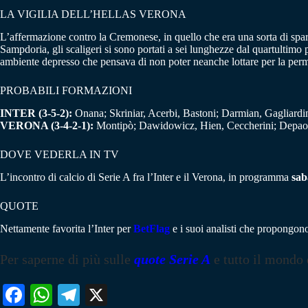
LA VIGILIA DELL’HELLAS VERONA
L’affermazione contro la Cremonese, in quello che era una sorta di spareg
Sampdoria, gli scaligeri si sono portati a sei lunghezze dal quartultimo 
ambiente depresso che pensava di non poter neanche lottare per la permane
PROBABILI FORMAZIONI
INTER (3-5-2):
Onana; Skriniar, Acerbi, Bastoni; Darmian, Gagliardin
VERONA (3-4-2-1):
Montipò; Dawidowicz, Hien, Ceccherini; Depaoli,
DOVE VEDERLA IN TV
L’incontro di calcio di Serie A fra l’Inter e il Verona, in programma
sab
QUOTE
Nettamente favorita l’Inter per
BetFlag
e i suoi analisti che propongono
Per saperne di più sulle
quote Serie A
e tutto il mondo
Fa
W
Te
X