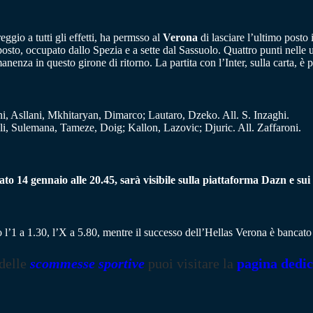
gio a tutti gli effetti, ha permsso al
Verona
di lasciare l’ultimo posto 
posto, occupato dallo Spezia e a sette dal Sassuolo. Quattro punti nelle 
nza in questo girone di ritorno. La partita con l’Inter, sulla carta, è p
i, Asllani, Mkhitaryan, Dimarco; Lautaro, Dzeko. All. S. Inzaghi.
 Sulemana, Tameze, Doig; Kallon, Lazovic; Djuric. All. Zaffaroni.
ato 14 gennaio alle 20.45, sarà visibile sulla piattaforma Dazn e sui
 l’1 a 1.30, l’X a 5.80, mentre il successo dell’Hellas Verona è bancato
 delle
scommesse sportive
puoi visitare la
pagina dedic