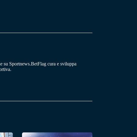
he su Sportnews.BetFlag cura e sviluppa
rtiva.