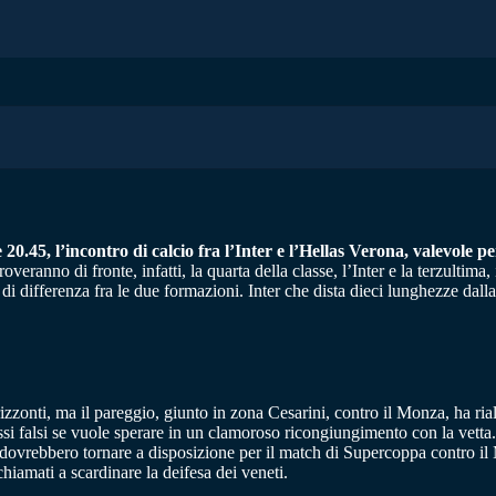
20.45, l’incontro di calcio fra l’Inter e l’Hellas Verona, valevole p
 troveranno di fronte, infatti, la quarta della classe, l’Inter e la terzulti
di differenza fra le due formazioni. Inter che dista dieci lunghezze dall
izzonti, ma il pareggio, giunto in zona Cesarini, contro il Monza, ha rial
 falsi se vuole sperare in un clamoroso ricongiungimento con la vetta. O
dovrebbero tornare a disposizione per il match di Supercoppa contro i
iamati a scardinare la deifesa dei veneti.