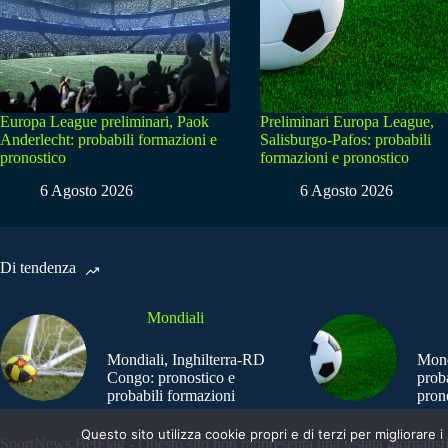
Europa League preliminari, Paok
Preliminari Europa League,
Anderlecht: probabili formazioni e
Salisburgo-Pafos: probabili
pronostico
formazioni e pronostico
6 Agosto 2026
6 Agosto 2026
Di tendenza
Mondiali
Mondiali, Inghilterra-RD
Mond
Congo: pronostico e
prob
probabili formazioni
pron
Questo sito utilizza cookie propri e di terzi per migliorar
SportNews.BetFlag - Questo sito non rappresenta una testata giornalist