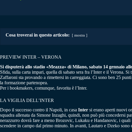
Cosa troverai in questo articolo:
mostra
PREVIEW INTER – VERONA
Si disputerà allo stadio «Meazza» di Milano, sabato 14 gennaio alle 
Sfida, sulla carta impari, quella di sabato sera fra l’Inter e il Verona. Si
Zaffaroni sta provando a rimettersi in carreggiata. Ci sono ben 25 punti 
la formazione partenopea.
Per i bookmakers, comunque, favorita è l’Inter.
LA VIGILIA DELL’INTER
Dopo il successo contro il Napoli, in casa
Inter
si erano aperti nuovi or
squadra allenata da Simone Inzaghi, quindi, non può più concedersi passi
nerazzurro dovrà fare a meno Brozovic, Lukaku e Handanovic, i quali 
scendere in campo dal primo minuto. In avanti, Lautaro e Dzeko sono ch