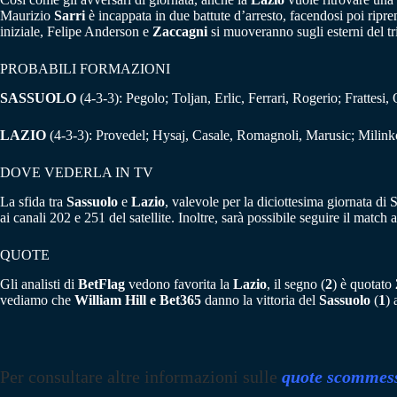
Maurizio
Sarri
è incappata in due battute d’arresto, facendosi poi rip
iniziale, Felipe Anderson e
Zaccagni
si muoveranno sugli esterni del t
PROBABILI FORMAZIONI
SASSUOLO
(4-3-3): Pegolo; Toljan, Erlic, Ferrari, Rogerio; Frattesi
LAZIO
(4-3-3): Provedel; Hysaj, Casale, Romagnoli, Marusic; Milinko
DOVE VEDERLA IN TV
La sfida tra
Sassuolo
e
Lazio
, valevole per la diciottesima giornata di
ai canali 202 e 251 del satellite. Inoltre, sarà possibile seguire il ma
QUOTE
Gli analisti di
BetFlag
vedono favorita la
Lazio
, il segno (
2
) è quotato
vediamo che
William Hill e Bet365
danno la vittoria del
Sassuolo
(
1
)
Per consultare altre informazioni sulle
quote scommes