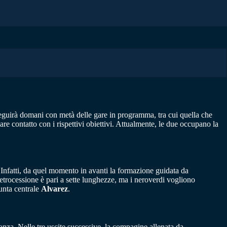
seguirà domani con metà delle gare in programma, tra cui quella che
vare contatto con i rispettivi obiettivi. Attualmente, le due occupano la
 Infatti, da quel momento in avanti la formazione guidata da
retrocessione è pari a sette lunghezze, ma i neroverdi vogliono
punta centrale
Alvarez
.
nza. Nelle tre uscite successive, la compagine allenata da