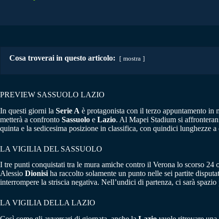
Cosa troverai in questo articolo:
mostra
PREVIEW SASSUOLO LAZIO
In questi giorni la
Serie A
è protagonista con il terzo appuntamento in 
metterà a confronto
Sassuolo
e
Lazio
. Al Mapei Stadium si affronteranno
quinta e la sedicesima posizione in classifica, con quindici lunghezze a 
LA VIGILIA DEL SASSUOLO
I tre punti conquistati tra le mura amiche contro il Verona lo scorso 24
Alessio
Dionisi
ha raccolto solamente un punto nelle sei partite disputa
interrompere la striscia negativa. Nell’undici di partenza, ci sarà spazi
LA VIGILIA DELLA LAZIO
Così come gli avversari di giornata, anche la
Lazio
vuole ritrovare una