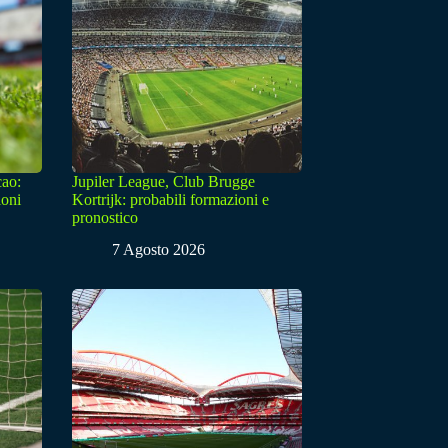
cao:
Jupiler League, Club Brugge
ioni
Kortrijk: probabili formazioni e
pronostico
7 Agosto 2026