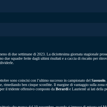
meno di due settimane di 2023. La diciottesima giornata stagionale pro
 due squadre ferite dagli ultimi risultati e a caccia di riscatto per ritro
dividerle.
 ottobre sono coincisi con l’ultimo successo in campionato del
Sassuolo
.
te, rimediando ben cinque sconfitte. Il margine di vantaggio sulla zona 
o per il tridente offensivo composto da
Berardi
e Laurientè ai lati della 
 vittoria che manca dal 10 novembre, quando si impose di misura sul Mo