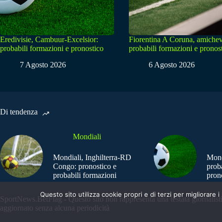
Eredivisie, Cambuur-Excelsior:
Fiorentina A Coruna, amichev
probabili formazioni e pronostico
probabili formazioni e pronos
7 Agosto 2026
6 Agosto 2026
Di tendenza
Mondiali
Mondiali, Inghilterra-RD
Mond
Congo: pronostico e
prob
probabili formazioni
pron
Questo sito utilizza cookie propri e di terzi per migliorar
SportNews.BetFlag - Questo sito non rappresenta una testata giornalist
aggiornato senza alcuna periodicità