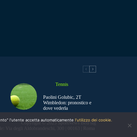
Tennis
Paolini Golubic, 2T
Wimbledon: pronostico e
dove vederla
nsento" l'utente accetta automaticamente
l'utilizzo dei cookie.
Copyright © 2025 SportNews BetFlag
e: Via degli Aldobrandeschi, 300 | 00163 | Roma