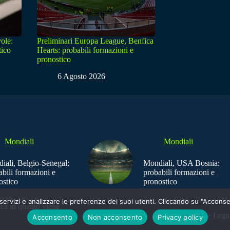
ole:
Preliminari Europa League, Benfica
tico
Hearts: probabili formazioni e
pronostico
6 Agosto 2026
Mondiali
Mondiali
iali, Belgio-Senegal:
Mondiali, USA Bosnia:
abili formazioni e
probabili formazioni e
ostico
pronostico
e i servizi e analizzare le preferenze dei suoi utenti. Cliccando su "Acco
ica in quanto viene
Sede Legal
Acconsento
Non acconsento
Privacy policy