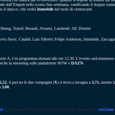
rende dall’Empoli nello scorso fine settimana, vanificando il doppio van
rio d’attacco, che vedrà
Immobile
nel ruolo di centravanti.
, Obiang, Traoré; Berardi, Alvarez, Laurienté. All. Dionisi
vic-Savic, Cataldi, Luis Alberto; Felipe Anderson, Immobile, Zaccagni.
 Serie A, è in programma domani alle ore 12.30. L’evento sarà trasmesso i
tch anche in streaming sulle piattaforme NOW e
DAZN.
2,22
, il pari tra le due compagini (
X
) si trova a lavagna a
3,71,
mentre la
 a
3,00
.
se
e le manifestazioni sportive, puoi visitare la
sezione