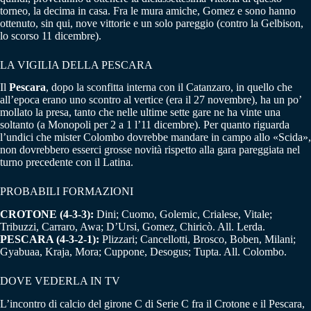
torneo, la decima in casa. Fra le mura amiche, Gomez e sono hanno
ottenuto, sin qui, nove vittorie e un solo pareggio (contro la Gelbison,
lo scorso 11 dicembre).
LA VIGILIA DELLA PESCARA
Il
Pescara
, dopo la sconfitta interna con il Catanzaro, in quello che
all’epoca erano uno scontro al vertice (era il 27 novembre), ha un po’
mollato la presa, tanto che nelle ultime sette gare ne ha vinte una
soltanto (a Monopoli per 2 a 1 l’11 dicembre). Per quanto riguarda
l’undici che mister Colombo dovrebbe mandare in campo allo «Scida»,
non dovrebbero esserci grosse novità rispetto alla gara pareggiata nel
turno precedente con il Latina.
PROBABILI FORMAZIONI
CROTONE (4-3-3):
Dini; Cuomo, Golemic, Crialese, Vitale;
Tribuzzi, Carraro, Awa; D’Ursi, Gomez, Chiricò. All. Lerda.
PESCARA (4-3-2-1):
Plizzari; Cancellotti, Brosco, Boben, Milani;
Gyabuaa, Kraja, Mora; Cuppone, Desogus; Tupta. All. Colombo.
DOVE VEDERLA IN TV
L’incontro di calcio del girone C di Serie C fra il Crotone e il Pescara,