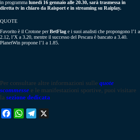
in programma
lunedì 16 gennaio alle 20.30, sarà trasmessa in
diretta tv in chiaro da Raisport e in streaming su Raiplay.
QUOTE
Favorito è il Crotone per
BetFlag
e i suoi analisti che propongono l’1 a
2.12, l’X a 3.20, mentre il successo del Pescara è bancato a 3.40.
PlanetWin propone l’1 a 1.85.
Per consultare altre informazioni sulle
quote
scommesse
e le manifestazioni sportive, puoi visitare
la
sezione dedicata
Fa
W
Te
X
ce
ha
le
bo
ts
gr