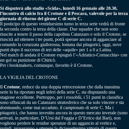
Si disputerà allo stadio «Scida», lunedì 16 gennaio alle 20.30,
l’incontro di calcio fra il Crotone e il Pescara, valevole per la terza
giornata di ritorno del girone C di serie C.
Il posticipo di questo ventiduesimo turno in terza serie vedrà di fronte
la seconda contro la terza della classe. Due squadre che non sono
riuscite a tenere il passo della capolista Catanzaro e solo il Crotone, se
riuscirà ad ottenere i tre punti, potrà sperare ancora di agganciare al
comando la corazzata giallorossa, lontana dai pitagorici, oggi, nove
punti dopo il successo di ieri delle «aquile» per 1 a 0 a Latina.
Nel match di andata il Crotone espugnò l’«Adriatico-Cornacchia» con
un gol su punizione di Chiricò.
Per i bookmakers, comunque, favorito è il Crotone.
LA VIGILIA DEL CROTONE
Il
Crotone
, reduce da una doppia retrocessione che dalla massima
serie lo ha riportato negli inferi della serie C, sta disputando una
stagione eccellente. Purtroppo, per i rossoblù, i 51 punti in classifica
sono offuscati da un Catanzaro stratosferico che sa solo vincere e sta
dominando, come mai accaduto, il campionato di serie C. Ma i
pitagorici, che hanno investito ancora in questo mercato inverale (sono
arrivati, in particolare, D’Ursi dal Foggia e D’Errico dal Bari), non
vogliono perdere le residue speranze di un aggancio al vertice e,
quindi, proveranno a ottenere la diciassettesima vittoria di questo