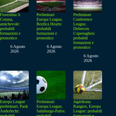
Fiorentina A
Preliminari
Preliminari
Coruna,
Europa League,
Conference
amichevole:
Benfica Hearts:
League,
probabili
probabili
Debrecen
formazioni e
formazioni e
Copenaghen:
pronostico
pronostico
probabili
formazioni e
6 Agosto
6 Agosto
pronostico
2026
2026
6 Agosto
2026
Europa League
Preliminari
Jagiellonia
preliminari, Paok
Europa League,
Rangers, Europa
Anderlecht:
Salisburgo-Pafos:
League: probabili
probabili
probabili
formazioni e