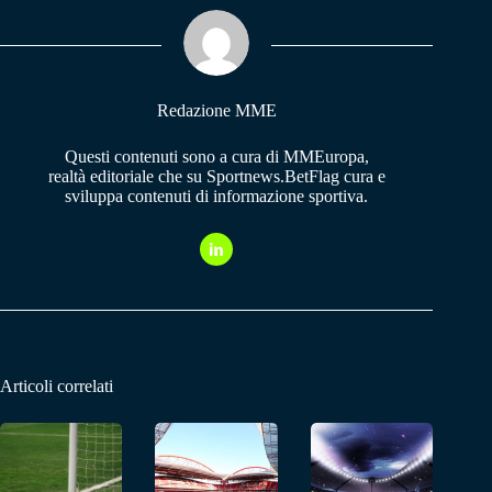
ok
A
a
pp
m
Redazione MME
Questi contenuti sono a cura di MMEuropa,
realtà editoriale che su Sportnews.BetFlag cura e
sviluppa contenuti di informazione sportiva.
Articoli correlati