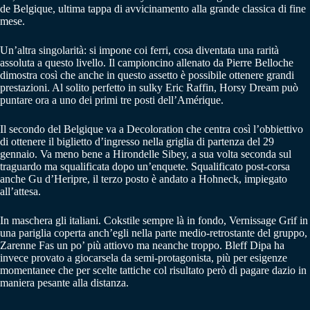
de Belgique, ultima tappa di avvicinamento alla grande classica di fine
mese.
Un’altra singolarità: si impone coi ferri, cosa diventata una rarità
assoluta a questo livello. Il campioncino allenato da Pierre Belloche
dimostra così che anche in questo assetto è possibile ottenere grandi
prestazioni. Al solito perfetto in sulky Eric Raffin, Horsy Dream può
puntare ora a uno dei primi tre posti dell’Amérique.
Il secondo del Belgique va a Decoloration che centra così l’obbiettivo
di ottenere il biglietto d’ingresso nella griglia di partenza del 29
gennaio. Va meno bene a Hirondelle Sibey, a sua volta seconda sul
traguardo ma squalificata dopo un’enquete. Squalificato post-corsa
anche Gu d’Heripre, il terzo posto è andato a Hohneck, impiegato
all’attesa.
In maschera gli italiani. Cokstile sempre là in fondo, Vernissage Grif in
una pariglia coperta anch’egli nella parte medio-retrostante del gruppo,
Zarenne Fas un po’ più attiovo ma neanche troppo. Bleff Dipa ha
invece provato a giocarsela da semi-protagonista, più per esigenze
momentanee che per scelte tattiche col risultato però di pagare dazio in
maniera pesante alla distanza.