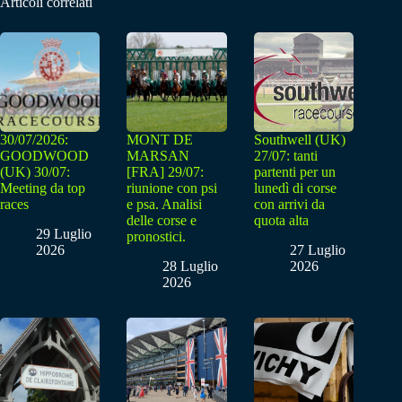
Articoli correlati
30/07/2026:
MONT DE
Southwell (UK)
GOODWOOD
MARSAN
27/07: tanti
(UK) 30/07:
[FRA] 29/07:
partenti per un
Meeting da top
riunione con psi
lunedì di corse
races
e psa. Analisi
con arrivi da
delle corse e
quota alta
29 Luglio
pronostici.
2026
27 Luglio
28 Luglio
2026
2026