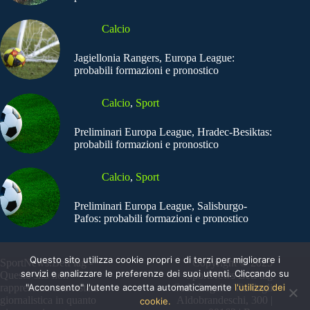
Calcio
Jagiellonia Rangers, Europa League:
probabili formazioni e pronostico
Calcio
,
Sport
Preliminari Europa League, Hradec-Besiktas:
probabili formazioni e pronostico
Calcio
,
Sport
Preliminari Europa League, Salisburgo-
Pafos: probabili formazioni e pronostico
Questo sito utilizza cookie propri e di terzi per migliorare i
SportNews.BetFlag -
Copyright © 2025
servizi e analizzare le preferenze dei suoi utenti. Cliccando su
Questo sito non
SportNews BetFlag
"Acconsento" l'utente accetta automaticamente
l'utilizzo dei
rappresenta una testata
Sede Legale: Via degli
giornalistica in quanto
Aldobrandeschi, 300 |
cookie.