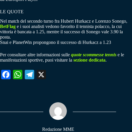
LE QUOTE
Nel match del secondo turno fra Hubert Hurkacz e Lorenzo Sonego,
BetFlag
e i suoi analisti vedono favorito il tennista polacco, la cui
vittoria è bancata a 1.25, mentre il successo di Sonego vale 3.90 la
posta.
Snai e PlanetWin propongono il successo di Hurkacz a 1.23
Per consultare altre informazioni sulle
quote scommesse tennis
e le
manifestazioni sportive, puoi visitare la
sezione dedicata
.
Fa
W
Te
X
ce
ha
le
bo
ts
gr
ok
A
a
pp
m
Redazione MME