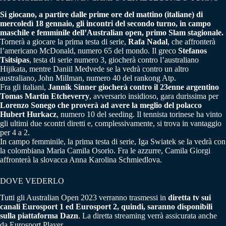
Si giocano, a partire dalle prime ore del mattino (italiane) di
mercoledì 18 gennaio, gli incontri del secondo turno, in campo
maschile e femminile dell’Australian open, primo Slam stagionale.
Tornerà a giocare la prima testa di serie,
Rafa Nadal
, che affronterà
l’americano McDonald, numero 65 del mondo. Il greco
Stefanos
Tsitsipas
, testa di serie numero 3, giocherà contro l’australiano
Hijikata, mentre Daniil Medvede se la vedrà contro un altro
australiano, John Millman, numero 40 del rankong Atp.
Fra gli italiani,
Jannik Sinner giocherà contro il 23enne argentino
Tomas Martin Etcheverry
, avversario insidioso, gara durissima per
Lorenzo Sonego che proverà ad avere la meglio del polacco
Hubert Hurkacz
, numero 10 del seeding. Il tennista torinese ha vinto
gli ultimi due scontri diretti e, complessivamente, si trova in vantaggio
per 4 a 2.
In campo femminile, la prima testa di serie, Iga Swiatek se la vedrà con
la colombiana Maria Camila Osorio. Fra le azzurre, Camila Giorgi
affronterà la slovacca Anna Karolina Schmiedlova.
DOVE VEDERLO
Tutti gli Australian Open 2023 verranno trasmessi in
diretta tv sui
canali Eurosport 1 ed Eurosport 2, quindi, saranno disponibili
sulla piattaforma Dazn
. La diretta streaming verrà assicurata anche
da Eurosport Player.