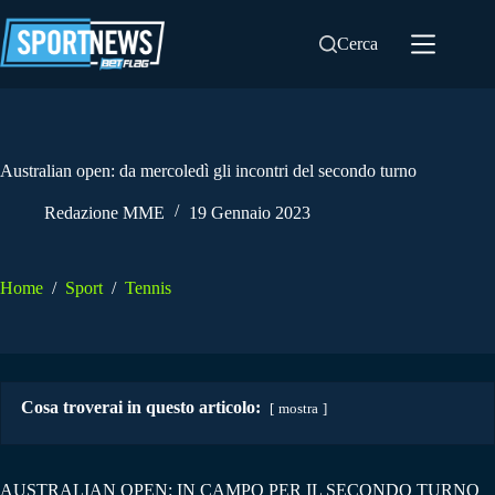
Salta
al
Cerca
contenuto
Australian open: da mercoledì gli incontri del secondo turno
Redazione MME
19 Gennaio 2023
Home
/
Sport
/
Tennis
Cosa troverai in questo articolo:
mostra
AUSTRALIAN OPEN: IN CAMPO PER IL SECONDO TURNO