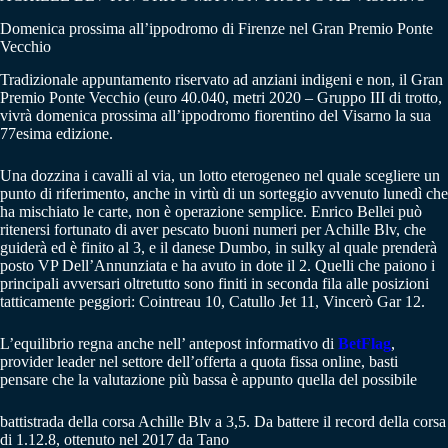
Domenica prossima all’ippodromo di Firenze nel Gran Premio Ponte
Vecchio
Tradizionale appuntamento riservato ad anziani indigeni e non, il Gran
Premio Ponte Vecchio (euro 40.040, metri 2020 – Gruppo III di trotto,
vivrà domenica prossima all’ippodromo fiorentino del Visarno la sua
77esima edizione.
Una dozzina i cavalli al via, un lotto eterogeneo nel quale scegliere un
punto di riferimento, anche in virtù di un sorteggio avvenuto lunedì che
ha mischiato le carte, non è operazione semplice. Enrico Bellei può
ritenersi fortunato di aver pescato buoni numeri per Achille Blv, che
guiderà ed è finito al 3, e il danese Dumbo, in sulky al quale prenderà
posto VP Dell’Annunziata e ha avuto in dote il 2. Quelli che paiono i
principali avversari oltretutto sono finiti in seconda fila alle posizioni
tatticamente peggiori: Cointreau 10, Catullo Jet 11, Vincerò Gar 12.
L’equilibrio regna anche nell’ antepost informativo di
BetFlag
,
provider leader nel settore dell’offerta a quota fissa online, basti
pensare che la valutazione più bassa è appunto quella del possibile
battistrada della corsa Achille Blv a 3,5. Da battere il record della corsa
di 1.12.8, ottenuto nel 2017 da Tano