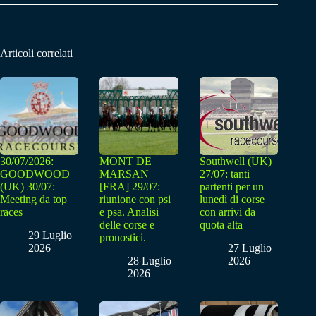
Articoli correlati
30/07/2026:
MONT DE
Southwell (UK)
GOODWOOD
MARSAN
27/07: tanti
(UK) 30/07:
[FRA] 29/07:
partenti per un
Meeting da top
riunione con psi
lunedì di corse
races
e psa. Analisi
con arrivi da
delle corse e
quota alta
29 Luglio
pronostici.
2026
27 Luglio
28 Luglio
2026
2026