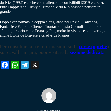
du Niel (1992) e anche come allenatore con Bilibili (2019 e 2020).
Pure Happy And Lucky e Hirondelle du Rib possono pensare in
grande.
Dopo aver formato la coppia a traguardo nel Prix du Calvados,
Fantaisie e Fado du Chene affrontano questo Cornulier nel ruolo di
sfidanti, proprio come Dynasty Peji, molto in vista questo inverno, o
anche Etoile de Bruyère e Gladys de Plaines.
Per consultare altre informazioni sulle
corse ippiche
e
sui cavalli in gara, puoi visitare la
sezione dedicata
Fa
W
Te
X
ce
ha
le
bo
ts
gr
ok
A
a
pp
m
Giusi Carbone