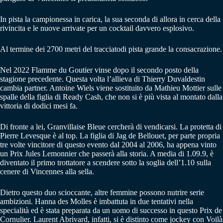
In pista la campionessa in carica, la sua seconda di allora in cerca della
rivincita e le nuove arrivate per un cocktail davvero esplosivo.
Al termine dei 2700 metri del tracciatodi pista grande la consacrazione.
Nel 2022 Flamme du Goutier vinse dopo il secondo posto della
stagione precedente. Questa volta l’allieva di Thierry Duvaldestin
cambia partner. Antoine Wiels viene sostituito da Mathieu Mottier sulle
spalle della figlia di Ready Cash, che non si è più vista al montato dalla
vittoria di dodici mesi fa.
Di fronte a lei, Granvillaise Bleue cercherà di vendicarsi. La protetta di
Pierre Levesque è al top. La figlia di Jag de Bellouet, per parte propria
tre volte vincitore di questo evento dal 2004 al 2006, ha appena vinto
un Prix Jules Lemonnier che passerà alla storia. A media di 1.09.9, è
diventato il primo trottatore a scendere sotto la soglia dell’1.10 sulla
cenere di Vincennes alla sella.
Dietro questo duo scioccante, altre femmine possono nutrire serie
ambizioni. Hanna des Molles è imbattuta in due tentativi nella
specialità ed è stata preparata da un uomo di successo in questo Prix de
Cornulier. Laurent Abrivard, infatti, si è distinto come jockey con Voilà