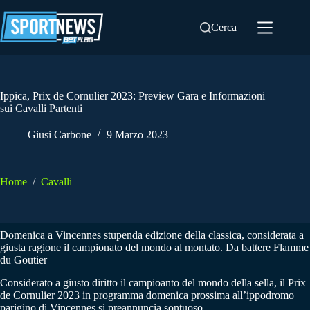
Salta
al
Cerca
contenuto
Ippica, Prix de Cornulier 2023: Preview Gara e Informazioni
sui Cavalli Partenti
Giusi Carbone
9 Marzo 2023
Home
/
Cavalli
Domenica a Vincennes stupenda edizione della classica, considerata a
giusta ragione il campionato del mondo al montato. Da battere Flamme
du Goutier
Considerato a giusto diritto il campioanto del mondo della sella, il Prix
de Cornulier 2023 in programma domenica prossima all’ippodromo
parigino di Vincennes si preannuncia sontuoso.