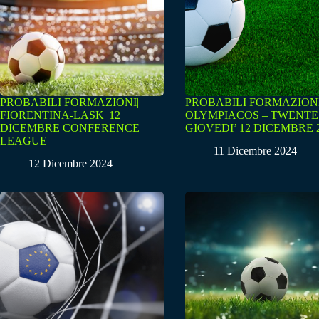
PROBABILI FORMAZIONI|
PROBABILI FORMAZIONI
FIORENTINA-LASK| 12
OLYMPIACOS – TWENTE 
DICEMBRE CONFERENCE
GIOVEDI’ 12 DICEMBRE 
LEAGUE
11 Dicembre 2024
12 Dicembre 2024