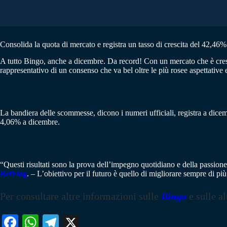
Consolida la quota di mercato e registra un tasso di crescita del 42,46
A tutto Bingo, anche a dicembre. Da record! Con un mercato che è cresci
rappresentativo di un consenso che va bel oltre le più rosee aspettative e
La bandiera delle scommesse, dicono i numeri ufficiali, registra a dice
4,06% a dicembre.
“Questi risultati sono la prova dell’impegno quotidiano e della passione
BetFlag
. – L’obiettivo per il futuro è quello di migliorare sempre di più
Per consultare altre informazioni sulle
Bingo
e sulle a
Fa
W
Te
X