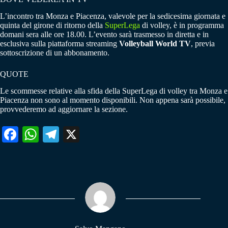
L’incontro tra Monza e Piacenza, valevole per la sedicesima giornata e
quinta del girone di ritorno della
SuperLega
di volley, è in programma
domani sera alle ore 18.00. L’evento sarà trasmesso in diretta e in
esclusiva sulla piattaforma streaming
Volleyball World TV
, previa
sottoscrizione di un abbonamento.
QUOTE
Le scommesse relative alla sfida della SuperLega di volley tra Monza e
Piacenza non sono al momento disponibili. Non appena sarà possibile,
provvederemo ad aggiornare la sezione.
Fa
W
Te
X
ce
ha
le
bo
ts
gr
ok
A
a
pp
m