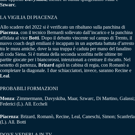
Szwarc
.
LA VIGILIA DI PIACENZA
Allo scadere del 2022 si è verificato un ribaltano sulla panchina di
Piacenza
, con il tecnico Bernardi sollevato dall’incarico e la panchina
affidata al vice
Botti
. Dopo il debutto vincente sul campo di Trento, il
nuovo coach degli emiliani è incappato in un aspettata battuta d’arresto
tra le mura amiche, dove la sua truppa è caduta per mano del fanalino
di coda Siena. Si è trattata della seconda sconfitta nelle ultime tre
partite giocate per i biancorossi, intenzionati a centrare il riscatto. Nel
sestetto di partenza,
Brizard
agirà in cabina di regia, con Romanò a
completare la diagonale. I due schiacciatori, invece, saranno Recine e
Leal
.
PROBABILI FORMAZIONI
Monza
: Zimmermann, Davyskiba, Maar, Szwarc, Di Martino, Galassi;
Federici (L). All. Eccheli
Piacenza
: Brizard, Romanò, Recine, Leal, Caneschi, Simon; Scanferla
(L). All. Botti
DOVE VEDERLA IN TV