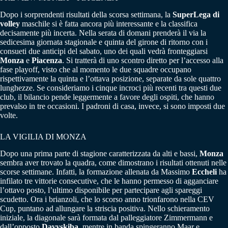
Dopo i sorprendenti risultati della scorsa settimana, la
SuperLega di
volley
maschile si è fatta ancora più interessante e la classifica
decisamente più incerta. Nella serata di domani prenderà il via la
sedicesima giornata stagionale e quinta del girone di ritorno con i
consueti due anticipi del sabato, uno dei quali vedrà fronteggiarsi
Monza
e
Piacenza
. Si tratterà di uno scontro diretto per l’accesso alla
fase playoff, visto che al momento le due squadre occupano
rispettivamente la quinta e l’ottava posizione, separate da sole quattro
lunghezze. Se consideriamo i cinque incroci più recenti tra questi due
club, il bilancio pende leggermente a favore degli ospiti, che hanno
prevalso in tre occasioni. I padroni di casa, invece, si sono imposti due
volte.
LA VIGILIA DI MONZA
Dopo una prima parte di stagione caratterizzata da alti e bassi,
Monza
sembra aver trovato la quadra, come dimostrano i risultati ottenuti nelle
scorse settimane. Infatti, la formazione allenata da Massimo
Eccheli
ha
infilato tre vittorie consecutive, che le hanno permesso di agganciare
l’ottavo posto, l’ultimo disponibile per partecipare agli spareggi
scudetto. Ora i brianzoli, che lo scorso anno trionfarono nella CEV
Cup, puntano ad allungare la striscia positiva. Nello schieramento
iniziale, la diagonale sarà formata dal palleggiatore Zimmermann e
dall’opposto
Davyskiba
, mentre in banda spingeranno Maar e