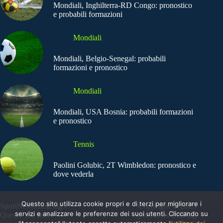
Mondiali, Inghilterra-RD Congo: pronostico
e probabili formazioni
Mondiali
Mondiali, Belgio-Senegal: probabili
formazioni e pronostico
Mondiali
Mondiali, USA Bosnia: probabili formazioni
e pronostico
Tennis
Paolini Golubic, 2T Wimbledon: pronostico e
dove vederla
Questo sito utilizza cookie propri e di terzi per migliorare i
SportNews.BetFlag -
Copyright © 2025
servizi e analizzare le preferenze dei suoi utenti. Cliccando su
Questo sito non
SportNews BetFlag