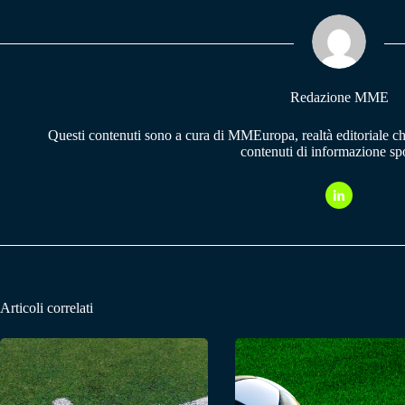
ok
A
a
pp
m
Redazione MME
Questi contenuti sono a cura di MMEuropa, realtà editoriale c
contenuti di informazione spo
Articoli correlati