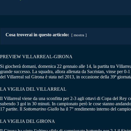
Cosa troverai in questo articolo:
mostra
PREVIEW VILLARREAL-GIRONA
Si giocherà domani, domenica 22 gennaio alle 14, la partita tra Villarre
grande successo. La squadra, allora allenata da Sacristan, vinse per 0-1 
del Villarreal sul Girona è stata nel 2013, in occasione della 39ª giorna
LA VIGILIA DEL VILLARREAL
Il Villarreal viene da una sconfitta per 2-3 agli ottavi di Copa del Rey
subendo 3 gol in 30 minuti. In campionato però le cose stanno andando de
17 partite. Il
Sottomarino Giallo
ha il 7° rendimento interno del campion
LA VIGILIA DEL GIRONA
Il Girona ha vinto l’ultima sfida di campionato battendo per 2-1 il Sivig