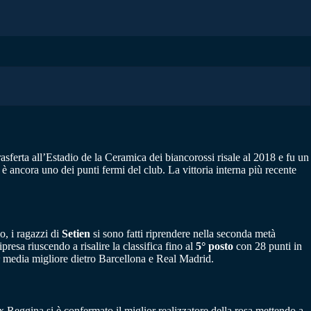
asferta all’Estadio de la Ceramica dei biancorossi risale al 2018 e fu un
 è ancora uno dei punti fermi del club. La vittoria interna più recente
o, i ragazzi di
Setien
si sono fatti riprendere nella seconda metà
esa riuscendo a risalire la classifica fino al
5° posto
con 28 punti in
3ª media migliore dietro Barcellona e Real Madrid.
ex Reggina si è confermato il miglior realizzatore della rosa mettendo a