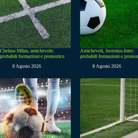
Chelsea Milan, amichevole:
Amichevoli, Juventus-Inter:
probabili formazioni e pronostico
probabili formazioni e pronos
8 Agosto 2026
8 Agosto 2026