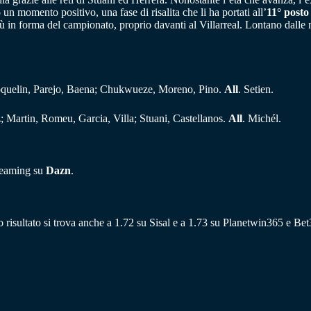
un momento positivo, una fase di risalita che li ha portati all’
11° posto
iù in forma del campionato, proprio davanti al Villarreal. Lontano dall
Coquelin, Parejo, Baena; Chukwueze, Moreno, Pino.
All
. Setien.
; Martin, Romeu, Garcia, Villa; Stuani, Castellanos.
All
. Michél.
treaming su
Dazn
.
o risultato si trova anche a 1.72 su Sisal e a 1.73 su Planetwin365 e Be