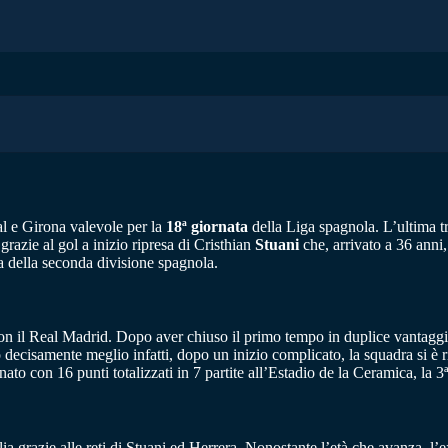
al e Girona valevole per la
18ª giornata
della Liga spagnola. L’ultima tr
grazie al gol a inizio ripresa di Cristhian
Stuani
che, arrivato a 36 anni,
ta della seconda divisione spagnola.
 con il Real Madrid. Dopo aver chiuso il primo tempo in duplice vantaggi
cisamente meglio infatti, dopo un inizio complicato, la squadra si è ripr
ato con 16 punti totalizzati in 7 partite all’Estadio de la Ceramica, la 
lia grazie alle reti di Stuani ed Herrera. Nonostante l’età che avanza, l’