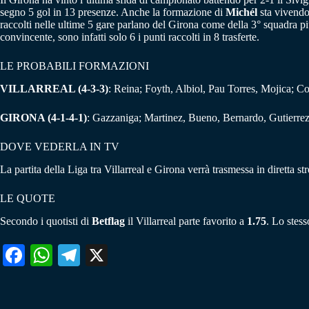
segno 5 gol in 13 presenze. Anche la formazione di
Michél
sta vivendo 
raccolti nelle ultime 5 gare parlano del Girona come della 3° squadra p
convincente, sono infatti solo 6 i punti raccolti in 8 trasferte.
LE PROBABILI FORMAZIONI
VILLARREAL
(4-3-3)
: Reina; Foyth, Albiol, Pau Torres, Mojica; 
GIRONA
(4-1-4-1)
: Gazzaniga; Martinez, Bueno, Bernardo, Gutierrez
DOVE VEDERLA IN TV
La partita della Liga tra Villarreal e Girona verrà trasmessa in diretta s
LE QUOTE
Secondo i quotisti di
Betflag
il Villarreal parte favorito a
1.75
. Lo stess
Fa
W
Te
X
ce
ha
le
bo
ts
gr