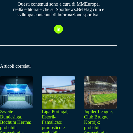
Questi contenuti sono a cura di MMEuropa,
realtà editoriale che su Sportnews.BetFlag cura e
sviluppa contenuti di informazione sportiva.
Articoli correlati
Zweite
Liga Portugal,
Jupiler League,
Bundesliga,
Estoril-
Club Brugge
Bochum Hertha:
Famalicao:
Kortrijk:
probabili
pronostico e
probabili
formazioni e
probabili
formazioni e