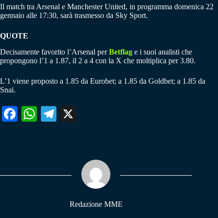
Il match tra Arsenal e Manchester United, in programma domenica 22
gennaio alle 17:30, sarà trasmesso da Sky Sport.
QUOTE
Decisamente favorito l’Arsenal per
Betflag
e i suoi analisti che
propongono l’1 a 1.87, il 2 a 4 con la X che moltiplica per 3.80.
L’1 viene proposto a 1.85 da Eurobet; a 1.85 da Goldbet; a 1.85 da
Snai.
Fa
W
Te
X
ce
ha
le
bo
ts
gr
ok
A
a
pp
m
Redazione MME