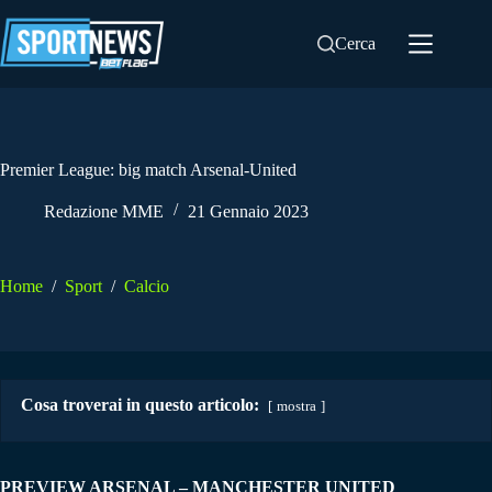
Salta
al
Cerca
contenuto
Premier League: big match Arsenal-United
Redazione MME
21 Gennaio 2023
Home
/
Sport
/
Calcio
Cosa troverai in questo articolo:
mostra
PREVIEW ARSENAL – MANCHESTER UNITED