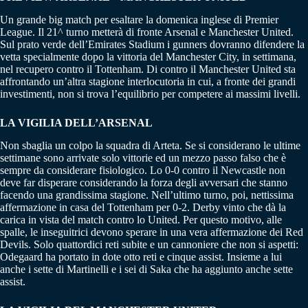
Un grande big match per esaltare la domenica inglese di Premier
League. Il 21^ turno metterà di fronte Arsenal e Manchester United.
Sul prato verde dell’Emirates Stadium i gunners dovranno difendere la
vetta specialmente dopo la vittoria del Manchester City, in settimana,
nel recupero contro il Tottenham. Di contro il Manchester United sta
affrontando un’altra stagione interlocutoria in cui, a fronte dei grandi
investimenti, non si trova l’equilibrio per competere ai massimi livelli.
LA VIGILIA DELL’ARSENAL
Non sbaglia un colpo la squadra di Arteta. Se si considerano le ultime
settimane sono arrivate solo vittorie ed un mezzo passo falso che è
sempre da considerare fisiologico. Lo 0-0 contro il Newcastle non
deve far disperare considerando la forza degli avversari che stanno
facendo una grandissima stagione. Nell’ultimo turno, poi, nettissima
affermazione in casa del Tottenham per 0-2. Derby vinto che dà la
carica in vista del match contro lo United. Per questo motivo, alle
spalle, le inseguitrici devono sperare in una vera affermazione dei Red
Devils. Solo quattordici reti subite e un cannoniere che non si aspetti:
Odegaard ha portato in dote otto reti e cinque assist. Insieme a lui
anche i sette di Martinelli e i sei di Saka che ha aggiunto anche sette
assist.