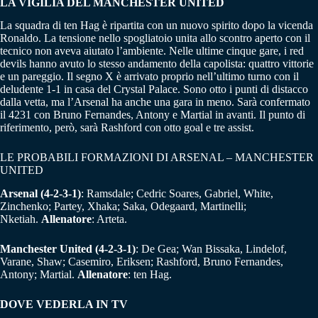
LA VIGILIA DEL MANCHESTER UNITED
La squadra di ten Hag è ripartita con un nuovo spirito dopo la vicenda
Ronaldo. La tensione nello spogliatoio unita allo scontro aperto con il
tecnico non aveva aiutato l’ambiente. Nelle ultime cinque gare, i red
devils hanno avuto lo stesso andamento della capolista: quattro vittorie
e un pareggio. Il segno X è arrivato proprio nell’ultimo turno con il
deludente 1-1 in casa del Crystal Palace. Sono otto i punti di distacco
dalla vetta, ma l’Arsenal ha anche una gara in meno. Sarà confermato
il 4231 con Bruno Fernandes, Antony e Martial in avanti. Il punto di
riferimento, però, sarà Rashford con otto goal e tre assist.
LE PROBABILI FORMAZIONI DI ARSENAL – MANCHESTER
UNITED
Arsenal
(4-2-3-1)
: Ramsdale; Cedric Soares, Gabriel, White,
Zinchenko; Partey, Xhaka; Saka, Odegaard, Martinelli;
Nketiah.
Allenatore
: Arteta.
Manchester United
(4-2-3-1)
: De Gea; Wan Bissaka, Lindelof,
Varane, Shaw; Casemiro, Eriksen; Rashford, Bruno Fernandes,
Antony; Martial.
Allenatore
: ten Hag.
DOVE VEDERLA IN TV