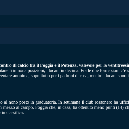
ntro di calcio fra il Foggia e il Potenza, valevole per la ventitrees
satanelli in nona posizioni, i lucani in decima. Fra le due formazioni c’
ventare anonima, soprattutto per i padroni di casa, mentre i lucani sono i
 al nono posto in graduatoria. In settimana il club rossonero ha uffici
in mezzo al campo. Foggia che, in casa, ha ottenuto meno punti (14) che in
in classifica.