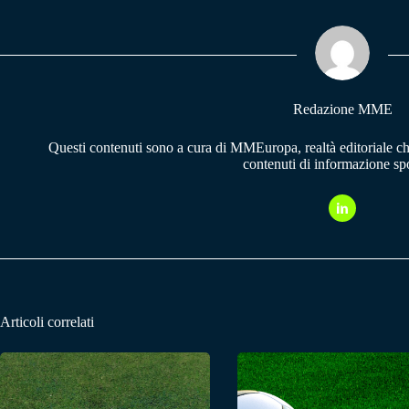
ok
A
a
pp
m
Redazione MME
Questi contenuti sono a cura di MMEuropa, realtà editoriale c
contenuti di informazione spo
Articoli correlati