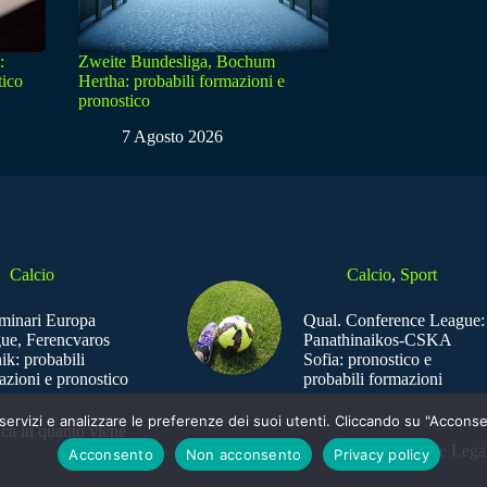
:
Zweite Bundesliga, Bochum
tico
Hertha: probabili formazioni e
pronostico
7 Agosto 2026
Calcio
Calcio
,
Sport
iminari Europa
Qual. Conference League:
ue, Ferencvaros
Panathinaikos-CSKA
ik: probabili
Sofia: pronostico e
azioni e pronostico
probabili formazioni
e i servizi e analizzare le preferenze dei suoi utenti. Cliccando su "Acco
ica in quanto viene
Sede Legal
Acconsento
Non acconsento
Privacy policy