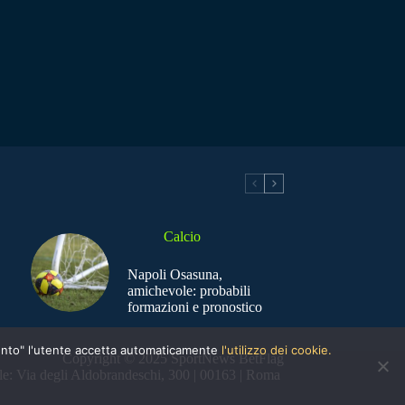
Calcio
Napoli Osasuna,
amichevole: probabili
formazioni e pronostico
nsento" l'utente accetta automaticamente
l'utilizzo dei cookie.
Copyright © 2025 SportNews BetFlag
e: Via degli Aldobrandeschi, 300 | 00163 | Roma