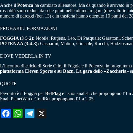
Anche il
Potenza
ha cambiato allenatore. Ma da quando è arrivato in pan
rossoblù sono reduci da sette punti nelle ultime tre gare (due vittorie 
numero di pareggi (ben 13) e in trasferta hanno ottenuto 10 punti dei 28
PROBABILI FORMAZIONI
FOGGIA (3-5-2):
Nobile; Rutjens, Leo, Di Pasquale; Garattoni, Schen
POTENZA (3-4-3):
Gasparini; Matino, Girasole, Rocchi; Hadziosmanov
DOVE VEDERLA IN TV
L’incontro di calcio di Serie C fra il Foggia e il Potenza, in programma
piattaforma Eleven Sports e su Dazn. La gara dello «Zaccheria» sa
QUOTE
Favorito è il Foggia per
BetFlag
e i suoi analisti che propongono l’1 a 
Snai, PlanetWin e GoldBet propongono l’1 a 2.05.
Fa
W
Te
X
ce
ha
le
bo
ts
gr