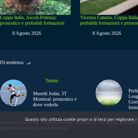
Coppa Italia, Ascoli-Potenza:
Vicenza Catania, Coppa Italia
pronostico e probabili formazioni
probabili formazioni e pronos
8 Agosto 2026
8 Agosto 2026
Di tendenza
Tennis
Prel
Musetti Jodar, 3T
Leag
Montreal: pronostico e
Gorn
dove vederla
form
Questo sito utilizza cookie propri e di terzi per migliorar
SportNews.BetFlag - Questo sito non rappresenta una testata giornalist
aggiornato senza alcuna periodicità