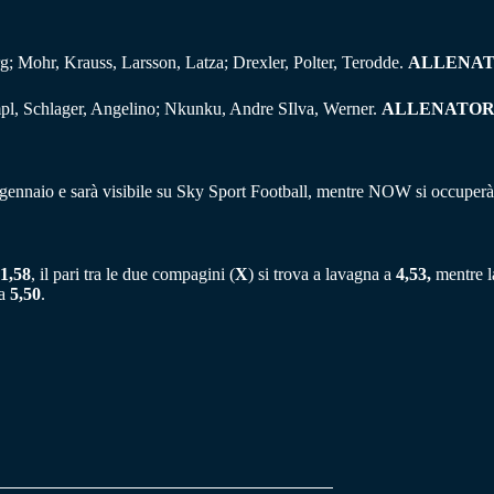
g; Mohr, Krauss, Larsson, Latza; Drexler, Polter, Terodde.
ALLENA
pl, Schlager, Angelino; Nkunku, Andre SIlva, Werner.
ALLENATO
gennaio e sarà visibile su Sky Sport Football, mentre NOW si occuperà
1,58
, il pari tra le due compagini (
X
) si trova a lavagna a
4,53,
mentre la
 a
5,50
.