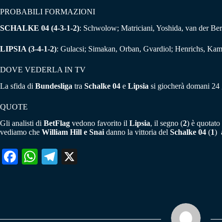
PROBABILI FORMAZIONI
SCHALKE 04 (4-3-1-2)
: Schwolow; Matriciani, Yoshida, van der Ber
LIPSIA (3-4-1-2)
: Gulacsi; Simakan, Orban, Gvardiol; Henrichs, Kam
DOVE VEDERLA IN TV
La sfida di
Bundesliga
tra
Schalke 04
e
Lipsia
si giocherà domani 24 
QUOTE
Gli analisti di
BetFlag
vedono favorito il
Lipsia
, il segno (
2
) è quotato
vediamo che
William Hill e Snai
danno la vittoria del
Schalke 04
(
1
)
Fa
W
Te
X
ce
ha
le
bo
ts
gr
ok
A
a
pp
m