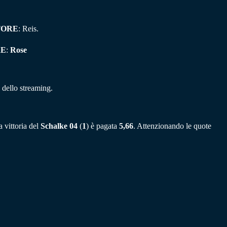
TORE
: Reis.
RE
:
Rose
 dello streaming.
 vittoria del
Schalke 04
(
1
) è pagata
5,66
. Attenzionando le quote