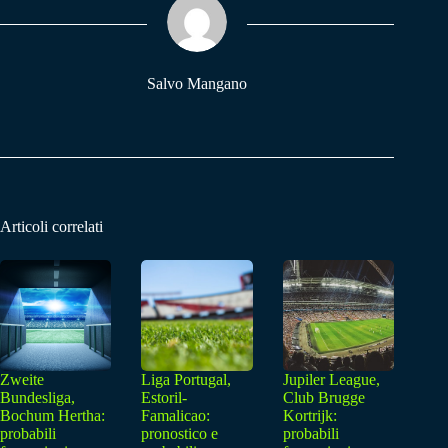
pp
m
Salvo Mangano
Articoli correlati
Zweite
Liga Portugal,
Jupiler League,
Bundesliga,
Estoril-
Club Brugge
Bochum Hertha:
Famalicao:
Kortrijk:
probabili
pronostico e
probabili