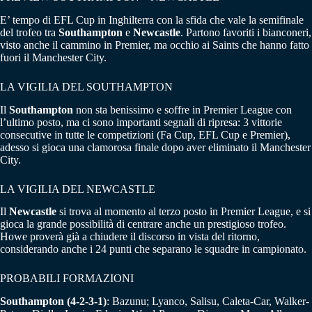
E’ tempo di EFL Cup in Inghilterra con la sfida che vale la semifinale
del trofeo tra
Southampton
e
Newcastle
. Partono favoriti i bianconeri,
visto anche il cammino in Premier, ma occhio ai Saints che hanno fatto
fuori il Manchester City.
LA VIGILIA DEL SOUTHAMPTON
Il
Southampton
non sta benissimo e soffre in Premier League con
l’ultimo posto, ma ci sono importanti segnali di ripresa: 3 vittorie
consecutive in tutte le competizioni (Fa Cup, EFL Cup e Premier),
adesso si gioca una clamorosa finale dopo aver eliminato il Manchester
City.
LA VIGILIA DEL NEWCASTLE
Il
Newcastle
si trova al momento al terzo posto in Premier League, e si
gioca la grande possibilità di centrare anche un prestigioso trofeo.
Howe proverà già a chiudere il discorso in vista del ritorno,
considerando anche i 24 punti che separano le squadre in campionato.
PROBABILI FORMAZIONI
Southampton (4-2-3-1)
: Bazunu; Lyanco, Salisu, Caleta-Car, Walker-