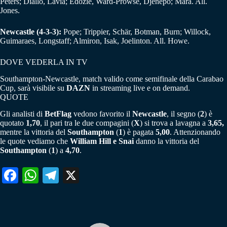
Peters; Diallo, Lavia; Edozie, Ward-Prowse, Djenepo; Mara. All.
Jones.
Newcastle (4-3-3):
Pope; Trippier, Schär, Botman, Burn; Willock,
Guimaraes, Longstaff; Almiron, Isak, Joelinton. All. Howe.
DOVE VEDERLA IN TV
Southampton-Newcastle, match valido come semifinale della Carabao
Cup, sarà visibile su
DAZN
in streaming live e on demand.
QUOTE
Gli analisti di
BetFlag
vedono favorito il
Newcastle
, il segno (
2
) è
quotato
1,70
, il pari tra le due compagini (
X
) si trova a lavagna a
3,65,
mentre la vittoria del
Southampton
(
1
) è pagata
5,00
. Attenzionando
le quote vediamo che
William Hill e Snai
danno la vittoria del
Southampton
(
1
) a
4,70
.
Fa
W
Te
X
ce
ha
le
bo
ts
gr
ok
A
a