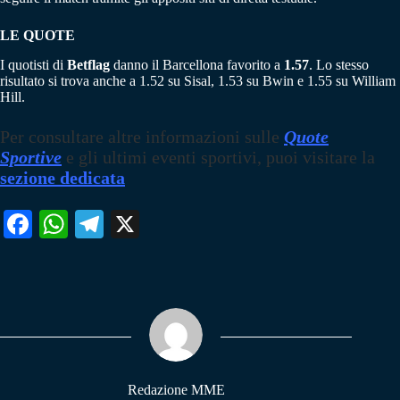
LE QUOTE
I quotisti di
Betflag
danno il Barcellona favorito a
1.57
. Lo stesso
risultato si trova anche a 1.52 su Sisal, 1.53 su Bwin e 1.55 su William
Hill.
Per consultare altre informazioni sulle
Quote
Sportive
e gli ultimi eventi sportivi, puoi visitare la
sezione dedicata
Fa
W
Te
X
ce
ha
le
bo
ts
gr
ok
A
a
pp
m
Redazione MME