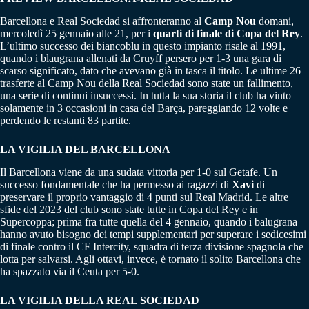
Barcellona e Real Sociedad si affronteranno al
Camp Nou
domani,
mercoledì 25 gennaio alle 21, per i
quarti di finale di Copa del Rey
.
L’ultimo successo dei biancoblu in questo impianto risale al 1991,
quando i blaugrana allenati da Cruyff persero per 1-3 una gara di
scarso significato, dato che avevano già in tasca il titolo. Le ultime 26
trasferte al Camp Nou della Real Sociedad sono state un fallimento,
una serie di continui insuccessi. In tutta la sua storia il club ha vinto
solamente in 3 occasioni in casa del Barça, pareggiando 12 volte e
perdendo le restanti 83 partite.
LA VIGILIA DEL BARCELLONA
Il Barcellona viene da una sudata vittoria per 1-0 sul Getafe. Un
successo fondamentale che ha permesso ai ragazzi di
Xavi
di
preservare il proprio vantaggio di 4 punti sul Real Madrid. Le altre
sfide del 2023 del club sono state tutte in Copa del Rey e in
Supercoppa; prima fra tutte quella del 4 gennaio, quando i balugrana
hanno avuto bisogno dei tempi supplementari per superare i sedicesimi
di finale contro il CF Intercity, squadra di terza divisione spagnola che
lotta per salvarsi. Agli ottavi, invece, è tornato il solito Barcellona che
ha spazzato via il Ceuta per 5-0.
LA VIGILIA DELLA REAL SOCIEDAD