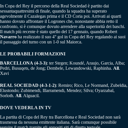
In Copa del Rey il percorso della Real Sociedad è partito dai
sessantaquattresimi di finale, quando la squadra ha superato
agevolmente il Cazalegas prima e il CD Coria poi. Arrivati ai quarti
hanno dovuto affrontare il Logrones che, nonostante abbia retto il
confronto, si è comunque dovuto arrendere alla superiorità dei baschi.
Il match più recente è stato quello del 17 gennaio, quando Robert
Navarro
ha realizzato il suo 4° gol in Copa del Rey regalando ai suoi
il passaggio del turno con un 1-0 sul Maiorca.
LE PROBABILI FORMAZIONI
BARCELLONA
(4-3-3)
: ter Stegen; Koundé, Araujo, Garcia, Alba;
Pedri, Busuqets, de Jong; Dembele, Lewandowski, Raphinha.
All
.
Xavi
REAL SOCIEDAD
(4-3-1-2)
: Remiro; Rico, Le Normand, Zubeldia,
Elustondo; Zubimendi, Illarramendi, Mendez; Silva; Oyarzabal,
Sorloth.
All
. Alguacil.
DOVE VEDERLA IN TV
La partita di Copa del Rey tra Barcellona e Real Sociedad non sarà
trasmessa da nessuna emittente italiana. Sarà comunque possibile
seguire il match tramite gli appositi siti di diretta testuale.