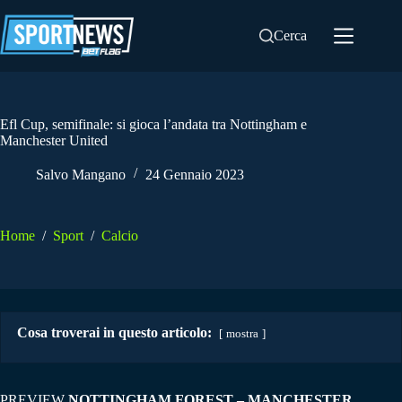
Salta
al
Cerca
contenuto
Efl Cup, semifinale: si gioca l’andata tra Nottingham e
Manchester United
Salvo Mangano
24 Gennaio 2023
Home
/
Sport
/
Calcio
Cosa troverai in questo articolo:
mostra
PREVIEW
NOTTINGHAM FOREST –
MANCHESTER