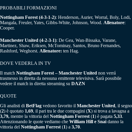
PROBABILI FORMAZIONI
Nottingham Forest (4-3-1-2
)
: Henderson, Aurier, Worral, Boly, Lodi,
Mangala, Freuler, Yates, Gibbs-White, Johnson, Wood.
Allenatore
:
Cooper.
Manchester United
(4-2-3-1)
: De Gea, Wan-Bissaka, Varane,
Martinez, Shaw, Eriksen, McTominay, Santos, Bruno Fernandes,
Rashford, Weghorst.
A
llenatore:
ten Hag.
DOVE VEDERLA IN TV
Il match
Nottingham Forest – Manchester United
non verrá
trasmesso in diretta da nessuna emittente televisiva. Sarà possibile
vedere il match in diretta streaming su
DAZN
QUOTE
Gli analisti di
BetFlag
vedono favorito il
Manchester United
, il segno
(
2
) è quotato
1,69
, il pari tra le due compagini (
X
) si trova a lavagna a
3,79,
mentre la vittoria del
Nottingham Forrest
(
1
) è pagata
5,33
.
Attenzionando le quote vediamo che
William Hill e Snai
danno la
vittoria del
Nottingham Forrest
(
1
) a
3,70
.