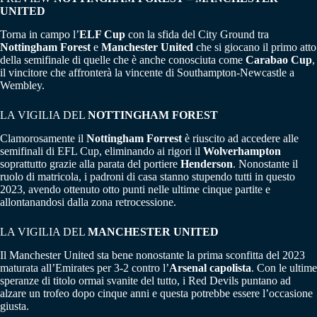
UNITED
Torna in campo l’
ELF Cup
con la sfida del City Ground tra
Nottingham Forest
e
Manchester United
che si giocano il primo atto
della semifinale di quelle che è anche conosciuta come
Carabao Cup
,
il vincitore che affronterà la vincente di Southampton-Newcastle a
Wembley.
LA VIGILIA DEL
NOTTINGHAM FOREST
Clamorosamente il
Nottingham Forrest
è riuscito ad accedere alle
semifinali di EFL Cup, eliminando ai rigori il
Wolverhampton
soprattutto grazie alla parata del portiere
Henderson
. Nonostante il
ruolo di matricola, i padroni di casa stanno stupendo tutti in questo
2023, avendo ottenuto otto punti nelle ultime cinque partite e
allontanandosi dalla zona retrocessione.
LA VIGILIA DEL
MANCHESTER UNITED
Il Manchester United sta bene nonostante la prima sconfitta del 2023
maturata all’Emirates per 3-2 contro l’
Arsenal capolista
. Con le ultime
speranze di titolo ormai svanite del tutto, i Red Devils puntano ad
alzare un trofeo dopo cinque anni e questa potrebbe essere l’occasione
giusta.