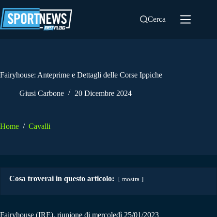
Salta
al
Cerca
contenuto
Fairyhouse: Anteprime e Dettagli delle Corse Ippiche
Giusi Carbone
20 Dicembre 2024
Home
/
Cavalli
Cosa troverai in questo articolo:
mostra
Fairyhouse (IRE), riunione di mercoledì 25/01/2023