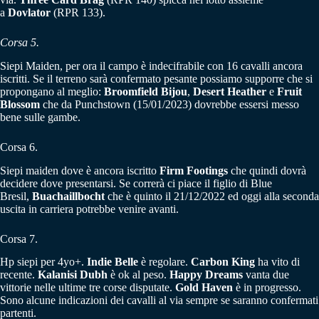
a
Dovlator
(RPR 133).
Corsa 5.
Siepi Maiden, per ora il campo è indecifrabile con 16 cavalli ancora
iscritti. Se il terreno sarà confermato pesante possiamo supporre che si
propongano al meglio:
Broomfield Bijou
,
Desert Heather
e
Fruit
Blossom
che da Punchstown (15/01/2023) dovrebbe essersi messo
bene sulle gambe.
Corsa 6.
Siepi maiden dove è ancora iscritto
Firm Footings
che quindi dovrà
decidere dove presentarsi. Se correrà ci piace il figlio di Blue
Bresil,
Buachaillbocht
che è quinto il 21/12/2022 ed oggi alla seconda
uscita in carriera potrebbe venire avanti.
Corsa 7.
Hp siepi per 4yo+.
Indie Belle
è regolare.
Carbon King
ha vito di
recente.
Kalanisi Dubh
è ok al peso.
Happy Dreams
vanta due
vittorie nelle ultime tre corse disputate.
Gold Haven
è in progresso.
Sono alcune indicazioni dei cavalli al via sempre se saranno confermati
partenti.