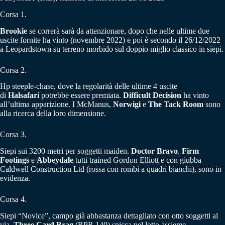
Corsa 1.
Brookie
se correrà sarà da attenzionare, dopo che nelle ultime due
uscite fornite ha vinto (novembre 2022) e poi è secondo il 26/12/2022
a Leopardstown su terreno morbido sul doppio miglio classico in siepi.
Corsa 2.
Hp steeple-chase, dove la regolarità delle ultime 4 uscite
di
Halsafari
potrebbe essere premiata.
Difficult Decision
ha vinto
all’ultima apparizione. I McManus,
Norwigi
e
The Tack Room
sono
alla ricerca della loro dimensione.
Corsa 3.
Siepi sui 3200 metri per soggetti maiden.
Doctor Bravo
,
Firm
Footings
e
Abbeydale
tutti trained Gordon Elliott e con giubba
Caldwell Construction Ltd (rossa con rombi a quadri bianchi), sono in
evidenza.
Corsa 4.
Siepi “Novice”, campo già abbastanza dettagliato con otto soggetti al
via.
Three Card Brag
(RPR 140) spicca nel lotto assieme