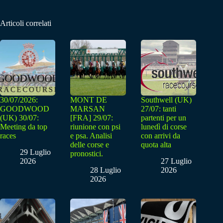
Articoli correlati
30/07/2026:
MONT DE
Southwell (UK)
GOODWOOD
MARSAN
27/07: tanti
(UK) 30/07:
[FRA] 29/07:
partenti per un
Meeting da top
riunione con psi
lunedì di corse
races
e psa. Analisi
con arrivi da
delle corse e
quota alta
29 Luglio
pronostici.
2026
27 Luglio
28 Luglio
2026
2026