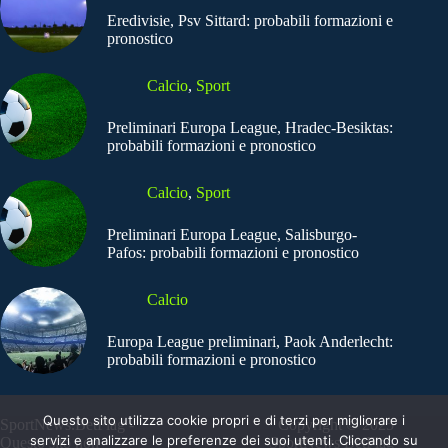
Eredivisie, Psv Sittard: probabili formazioni e
pronostico
Calcio
,
Sport
Preliminari Europa League, Hradec-Besiktas:
probabili formazioni e pronostico
Calcio
,
Sport
Preliminari Europa League, Salisburgo-
Pafos: probabili formazioni e pronostico
Calcio
Europa League preliminari, Paok Anderlecht:
probabili formazioni e pronostico
Questo sito utilizza cookie propri e di terzi per migliorare i
SportNews.BetFlag -
Copyright © 2025
servizi e analizzare le preferenze dei suoi utenti. Cliccando su
Questo sito non
SportNews BetFlag