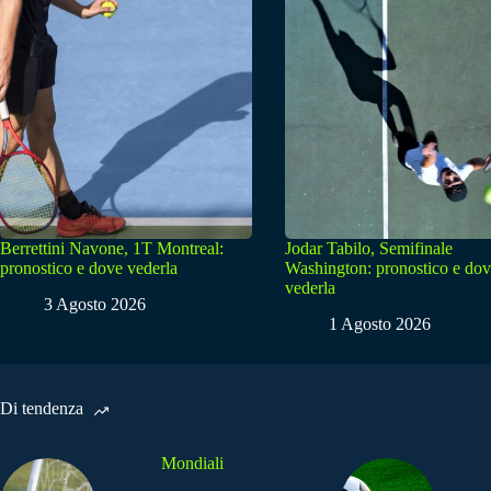
Berrettini Navone, 1T Montreal:
Jodar Tabilo, Semifinale
pronostico e dove vederla
Washington: pronostico e do
vederla
3 Agosto 2026
1 Agosto 2026
Di tendenza
Mondiali