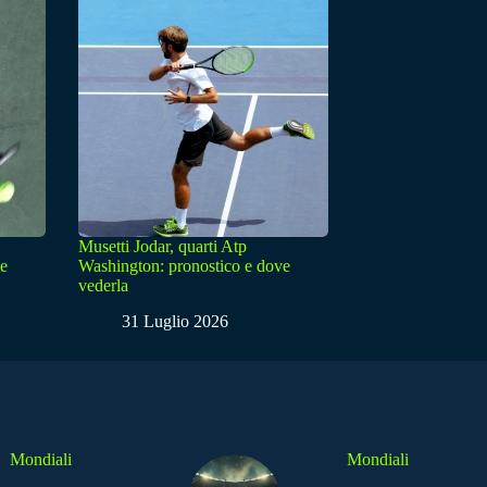
Musetti Jodar, quarti Atp
ve
Washington: pronostico e dove
vederla
31 Luglio 2026
Mondiali
Mondiali