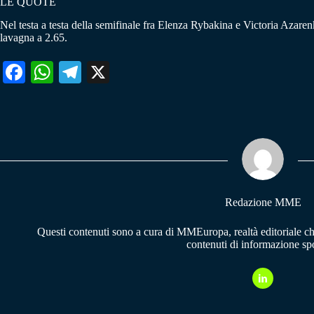
LE QUOTE
Nel testa a testa della semifinale fra Elenza Rybakina e Victoria Azare
lavagna a 2.65.
Fa
W
Te
X
ce
ha
le
bo
ts
gr
ok
A
a
pp
m
Redazione MME
Questi contenuti sono a cura di MMEuropa, realtà editoriale c
contenuti di informazione spo