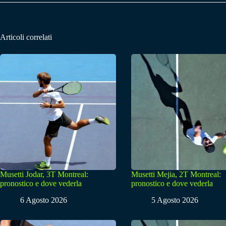
Articoli correlati
Musetti Jodar, 3T Montreal:
Musetti Mejia, 2T Montreal:
pronostico e dove vederla
pronostico e dove vederla
6 Agosto 2026
5 Agosto 2026