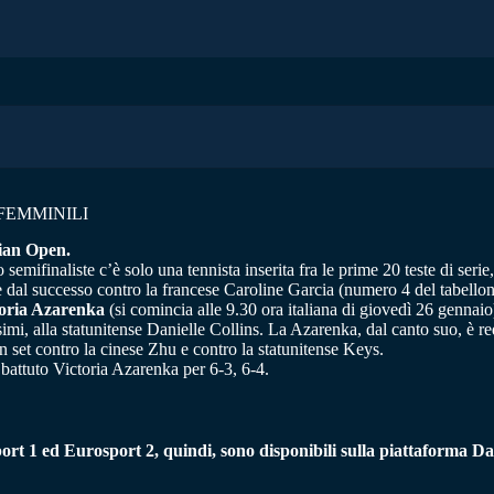
FEMMINILI
lian Open.
semifinaliste c’è solo una tennista inserita fra le prime 20 teste di serie
e dal successo contro la francese Caroline Garcia (numero 4 del tabellon
toria Azarenka
(si comincia alle 9.30 ora italiana di giovedì 26 genna
cesimi, alla statunitense Danielle Collins. La Azarenka, dal canto suo, è
un set contro la cinese Zhu e contro la statunitense Keys.
battuto Victoria Azarenka per 6-3, 6-4.
rt 1 ed Eurosport 2, quindi, sono disponibili sulla piattaforma D