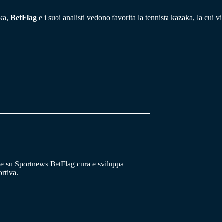
nka,
BetFlag
e i suoi analisti vedono favorita la tennista kazaka, la cui v
he su Sportnews.BetFlag cura e sviluppa
rtiva.