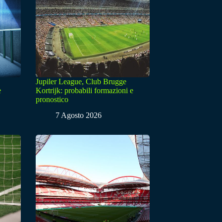
Jupiler League, Club Brugge
e
Kortrijk: probabili formazioni e
pronostico
7 Agosto 2026