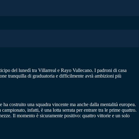
icipo del lunedì tra Villarreal e Rayo Vallecano. I padroni di casa
e tranquilla di graduatoria e difficilmente avrà ambizioni più
he ha costruito una squadra vincente ma anche dalla mentalità europea.
ampionato, infatti, è una lotta serrata per entrare tra le prime quattro.
zze. Il momento è sicuramente positivo: quattro vittorie e un solo