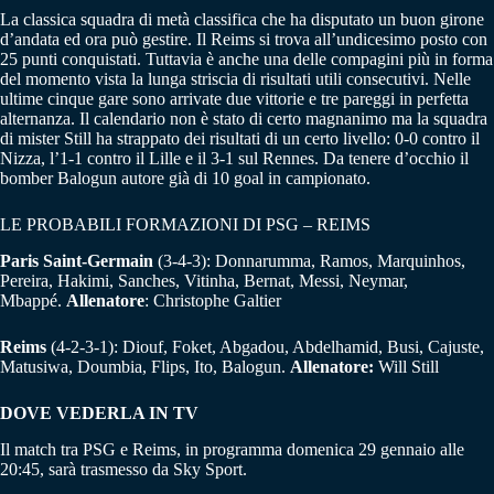
La classica squadra di metà classifica che ha disputato un buon girone
d’andata ed ora può gestire. Il Reims si trova all’undicesimo posto con
25 punti conquistati. Tuttavia è anche una delle compagini più in forma
del momento vista la lunga striscia di risultati utili consecutivi. Nelle
ultime cinque gare sono arrivate due vittorie e tre pareggi in perfetta
alternanza. Il calendario non è stato di certo magnanimo ma la squadra
di mister Still ha strappato dei risultati di un certo livello: 0-0 contro il
Nizza, l’1-1 contro il Lille e il 3-1 sul Rennes. Da tenere d’occhio il
bomber Balogun autore già di 10 goal in campionato.
LE PROBABILI FORMAZIONI DI PSG – REIMS
Paris Saint-Germain
(3-4-3): Donnarumma, Ramos, Marquinhos,
Pereira, Hakimi, Sanches, Vitinha, Bernat, Messi, Neymar,
Mbappé.
Allenatore
: Christophe Galtier
Reims
(4-2-3-1): Diouf, Foket, Abgadou, Abdelhamid, Busi, Cajuste,
Matusiwa, Doumbia, Flips, Ito, Balogun.
Allenatore:
Will Still
DOVE VEDERLA IN TV
Il match tra PSG e Reims, in programma domenica 29 gennaio alle
20:45, sarà trasmesso da Sky Sport.