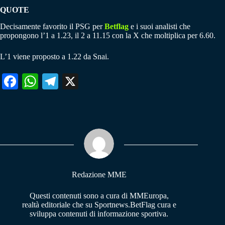
QUOTE
Decisamente favorito il PSG per
Betflag
e i suoi analisti che
propongono l’1 a 1.23, il 2 a 11.15 con la X che moltiplica per 6.60.
L’1 viene proposto a 1.22 da Snai.
Fa
W
Te
X
ce
ha
le
bo
ts
gr
ok
A
a
pp
m
Redazione MME
Questi contenuti sono a cura di MMEuropa,
realtà editoriale che su Sportnews.BetFlag cura e
sviluppa contenuti di informazione sportiva.