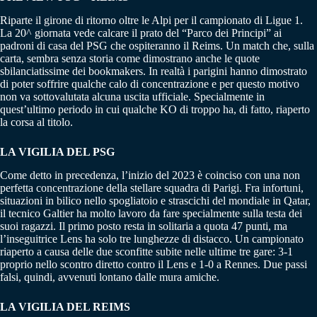
Riparte il girone di ritorno oltre le Alpi per il campionato di Ligue 1.
La 20^ giornata vede calcare il prato del “Parco dei Principi” ai
padroni di casa del PSG che ospiteranno il Reims. Un match che, sulla
carta, sembra senza storia come dimostrano anche le quote
sbilanciatissime dei bookmakers. In realtà i parigini hanno dimostrato
di poter soffrire qualche calo di concentrazione e per questo motivo
non va sottovalutata alcuna uscita ufficiale. Specialmente in
quest’ultimo periodo in cui qualche KO di troppo ha, di fatto, riaperto
la corsa al titolo.
LA VIGILIA DEL PSG
Come detto in precedenza, l’inizio del 2023 è coinciso con una non
perfetta concentrazione della stellare squadra di Parigi. Fra infortuni,
situazioni in bilico nello spogliatoio e strascichi del mondiale in Qatar,
il tecnico Galtier ha molto lavoro da fare specialmente sulla testa dei
suoi ragazzi. Il primo posto resta in solitaria a quota 47 punti, ma
l’inseguitrice Lens ha solo tre lunghezze di distacco. Un campionato
riaperto a causa delle due sconfitte subite nelle ultime tre gare: 3-1
proprio nello scontro diretto contro il Lens e 1-0 a Rennes. Due passi
falsi, quindi, avvenuti lontano dalle mura amiche.
LA VIGILIA DEL REIMS