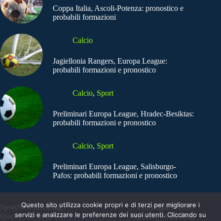
Coppa Italia, Ascoli-Potenza: pronostico e
probabili formazioni
Calcio
Jagiellonia Rangers, Europa League:
probabili formazioni e pronostico
Calcio
,
Sport
Preliminari Europa League, Hradec-Besiktas:
probabili formazioni e pronostico
Calcio
,
Sport
Preliminari Europa League, Salisburgo-
Pafos: probabili formazioni e pronostico
Questo sito utilizza cookie propri e di terzi per migliorare i
SportNews.BetFlag -
Copyright © 2025
servizi e analizzare le preferenze dei suoi utenti. Cliccando su
Questo sito non
SportNews BetFlag