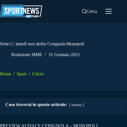
Salta
al
Cerca
contenuto
Serie C: lunedì sera derby Cerignola-Monopoli
Redazione MME
31 Gennaio 2023
Home
/
Sport
/
Calcio
Cosa troverai in questo articolo:
mostra
PREVIEW AUDACE CERIGNOLA – MONOPOLI