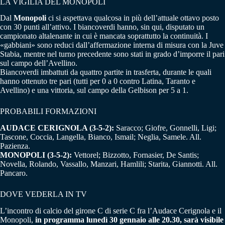
LA VIGILIA DEL MONOPOLI
Dal
Monopoli
ci si aspettava qualcosa in più dell’attuale ottavo posto
con 30 punti all’attivo. I biancoverdi hanno, sin qui, disputato un
campionato altalenante in cui è mancata soprattutto la continuità. I
«gabbiani» sono reduci dall’affermazione interna di misura con la Juve
Stabia, mentre nel turno precedente sono stati in grado d’imporre il pari
sul campo dell’Avellino.
Biancoverdi imbattuti da quattro partite in trasferta, durante le quali
hanno ottenuto tre pari (tutti per 0 a 0 contro Latina, Taranto e
Avellino) e una vittoria, sul campo della Gelbison per 5 a 1.
PROBABILI FORMAZIONI
AUDACE CERIGNOLA (3-5-2):
Saracco; Giofre, Gonnelli, Ligi;
Tascone, Coccia, Langella, Bianco, Ismail; Neglia, Samele. All.
Pazienza.
MONOPOLI (3-5-2):
Vettorel; Bizzotto, Fornasier, De Santis;
Novella, Rolando, Vassallo, Manzari, Hamlili; Starita, Giannotti. All.
Pancaro.
DOVE VEDERLA IN TV
L’incontro di calcio del girone C di serie C fra l’Audace Cerignola e il
Monopoli,
in programma lunedì 30 gennaio alle 20.30, sarà visibile