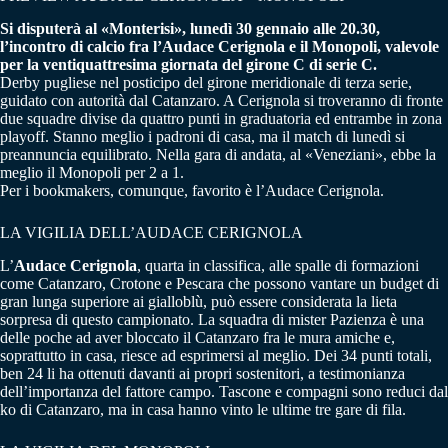
Si disputerà al «Monterisi», lunedì 30 gennaio alle 20.30,
l’incontro di calcio fra l’Audace Cerignola e il Monopoli, valevole
per la ventiquattresima giornata del girone C di serie C.
Derby pugliese nel posticipo del girone meridionale di terza serie,
guidato con autorità dal Catanzaro. A Cerignola si troveranno di fronte
due squadre divise da quattro punti in graduatoria ed entrambe in zona
playoff. Stanno meglio i padroni di casa, ma il match di lunedì si
preannuncia equilibrato. Nella gara di andata, al «Veneziani», ebbe la
meglio il Monopoli per 2 a 1.
Per i bookmakers, comunque, favorito è l’Audace Cerignola.
LA VIGILIA DELL’AUDACE CERIGNOLA
L’
Audace Cerignola
, quarta in classifica, alle spalle di formazioni
come Catanzaro, Crotone e Pescara che possono vantare un budget di
gran lunga superiore ai gialloblù, può essere considerata la lieta
sorpresa di questo campionato. La squadra di mister Pazienza è una
delle poche ad aver bloccato il Catanzaro fra le mura amiche e,
soprattutto in casa, riesce ad esprimersi al meglio. Dei 34 punti totali,
ben 24 li ha ottenuti davanti ai propri sostenitori, a testimonianza
dell’importanza del fattore campo. Tascone e compagni sono reduci dal
ko di Catanzaro, ma in casa hanno vinto le ultime tre gare di fila.