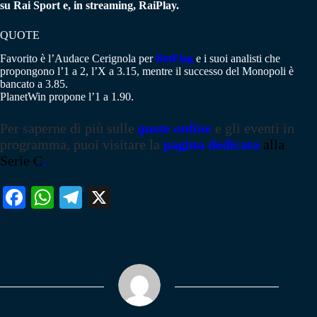
su Rai Sport e, in streaming, RaiPlay.
QUOTE
Favorito è l’Audace Cerignola per
BetFlag
e i suoi analisti che
propongono l’1 a 2, l’X a 3.15, mentre il successo del Monopoli è
bancato a 3.85.
PlanetWin propone l’1 a 1.90.
Per saperne di più sulle
quote online
e gli eventi in
programma, puoi visitare la
pagina dedicata
alla
Serie C
.
Fa
W
Te
X
ce
ha
le
bo
ts
gr
ok
A
a
pp
m