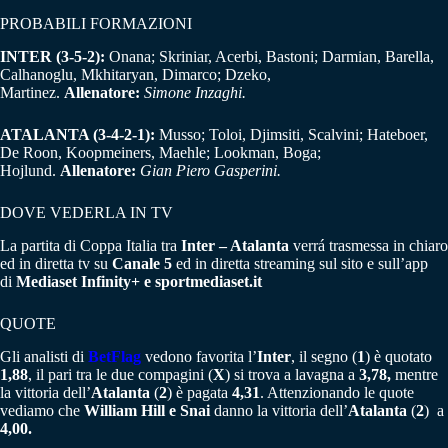
PROBABILI FORMAZIONI
INTER (3-5-2):
Onana; Skriniar, Acerbi, Bastoni; Darmian, Barella,
Calhanoglu, Mkhitaryan, Dimarco; Dzeko,
Martinez.
Allenatore:
Simone Inzaghi.
ATALANTA (3-4-2-1):
Musso; Toloi, Djimsiti, Scalvini; Hateboer,
De Roon, Koopmeiners, Maehle; Lookman, Boga;
Hojlund.
Allenatore:
Gian Piero Gasperini.
DOVE VEDERLA IN TV
La partita di Coppa Italia tra
Inter – Atalanta
verrá trasmessa in chiaro
ed in diretta tv su
Canale 5
ed in diretta streaming sul sito e sull’app
di
Mediaset Infinity+ e sportmediaset.it
QUOTE
Gli analisti di
BetFlag
vedono favorita l’
Inter
, il segno (
1
) è quotato
1,88
, il pari tra le due compagini (
X
) si trova a lavagna a
3,78,
mentre
la vittoria dell’
Atalanta
(
2
) è pagata
4,31
. Attenzionando le quote
vediamo che
William Hill e Snai
danno la vittoria dell’
Atalanta
(
2
) a
4,00.