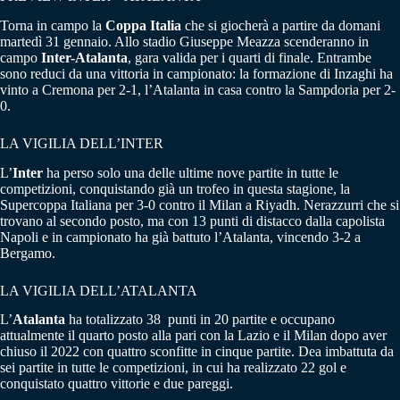
Torna in campo la
Coppa Italia
che si giocherà a partire da domani
martedì 31 gennaio. Allo stadio Giuseppe Meazza scenderanno in
campo
Inter-Atalanta
, gara valida per i quarti di finale. Entrambe
sono reduci da una vittoria in campionato: la formazione di Inzaghi ha
vinto a Cremona per 2-1, l’Atalanta in casa contro la Sampdoria per 2-
0.
LA VIGILIA DELL’INTER
L’
Inter
ha perso solo una delle ultime nove partite in tutte le
competizioni, conquistando già un trofeo in questa stagione, la
Supercoppa Italiana per 3-0 contro il Milan a Riyadh. Nerazzurri che si
trovano al secondo posto, ma con 13 punti di distacco dalla capolista
Napoli e in campionato ha già battuto l’Atalanta, vincendo 3-2 a
Bergamo.
LA VIGILIA DELL’ATALANTA
L’
Atalanta
ha totalizzato 38 punti in 20 partite e occupano
attualmente il quarto posto alla pari con la Lazio e il Milan dopo aver
chiuso il 2022 con quattro sconfitte in cinque partite. Dea imbattuta da
sei partite in tutte le competizioni, in cui ha realizzato 22 gol e
conquistato quattro vittorie e due pareggi.