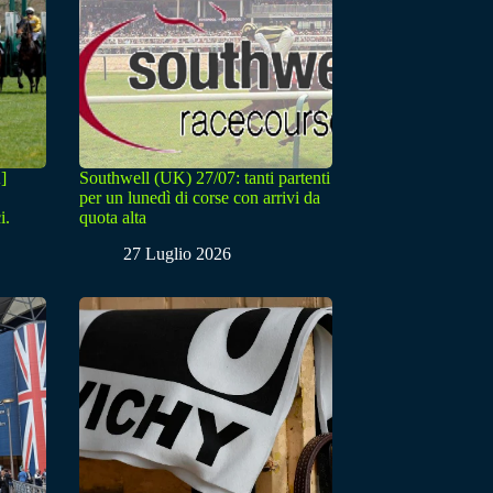
]
Southwell (UK) 27/07: tanti partenti
per un lunedì di corse con arrivi da
i.
quota alta
27 Luglio 2026