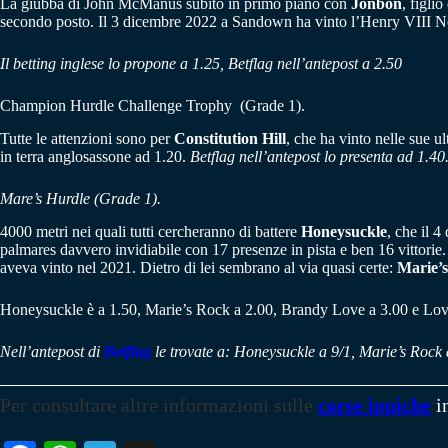
La giubba di John McManus subito in primo piano con
Jonbon
, figli
secondo posto. Il 3 dicembre 2022 a Sandown ha vinto l’Henry VIII Novi
Il betting inglese lo propone a 1.25, Betflag nell’antepost a 2.50
Champion Hurdle Challenge Trophy (Grade 1).
Tutte le attenzioni sono per
Constitution Hill
, che ha vinto nelle sue u
in terra anglosassone ad 1.20.
Betflag nell’antepost lo presenta ad 1.40
Mare’s Hurdle (Grade 1).
4000 metri nei quali tutti cercheranno di battere
Honeysuckle
, che il 
palmares davvero invidiabile con 17 presenze in pista e ben 16 vittorie.
aveva vinto nel 2021. Dietro di lei sembrano al via quasi certe:
Marie’
Honeysuckle è a 1.50, Marie’s Rock a 2.00, Brandy Love a 3.00 e Love
Nell’antepost di
Betflag
le trovate a: Honeysuckle a 9/1, Marie’s Rock
Per consultare altre informazioni sulle
corse ippiche
i