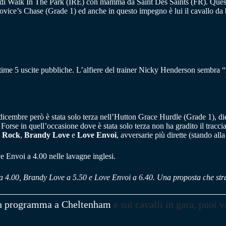
o di Walk In The Park (IRE) con mamma da Saint Des Saints (FR). Questo
ce’s Chase (Grade 1) ed anche in questo impegno è lui il cavallo da ba
ltime 5 uscite pubbliche. L’alfiere del trainer Nicky Henderson sembra “irr
.
4 dicembre però è stata solo terza nell’Hutton Grace Hurdle (Grade 1), 
 Forse in quell’occasione dove è stata solo terza non ha gradito il tracc
s Rock
,
Brandy Love
e
Love Envoi
, avversarie più dirette (stando alla
 Envoi a 4.00 nelle lavagne inglesi.
 a 4.00, Brandy Love a 5.50 e Love Envoi a 6.40. Una proposta che st
n programma a Cheltenham
e sui cavalli in gara, puoi v