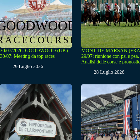
30/07/2026: GOODWOOD (UK)
MONT DE MARSAN [FRA
30/07: Meeting da top races
29/07: riunione con psi e psa.
Analisi delle corse e pronostic
29 Luglio 2026
28 Luglio 2026