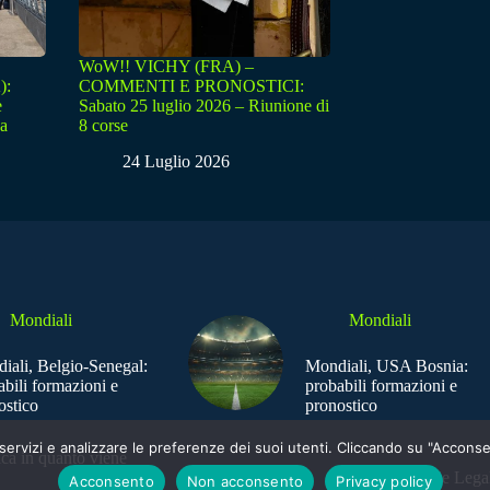
WoW!! VICHY (FRA) –
):
COMMENTI E PRONOSTICI:
e
Sabato 25 luglio 2026 – Riunione di
sa
8 corse
24 Luglio 2026
Mondiali
Mondiali
iali, Belgio-Senegal:
Mondiali, USA Bosnia:
abili formazioni e
probabili formazioni e
ostico
pronostico
e i servizi e analizzare le preferenze dei suoi utenti. Cliccando su "Acco
ica in quanto viene
Sede Legal
Acconsento
Non acconsento
Privacy policy