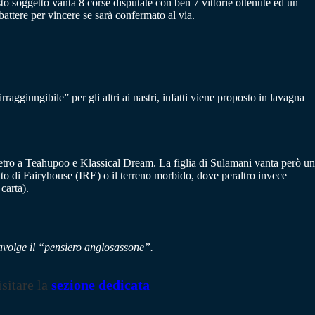
 soggetto vanta 8 corse disputate con ben 7 vittorie ottenute ed un
ttere per vincere se sarà confermato al via.
aggiungibile” per gli altri ai nastri, infatti viene proposto in lavagna
dietro a Teahupoo e Klassical Dream. La figlia di Sulamani vanta però un
iato di Fairyhouse (IRE) o il terreno morbido, dove peraltro invece
 carta).
ravolge il “pensiero anglosassone”.
isitare la
sezione dedicata