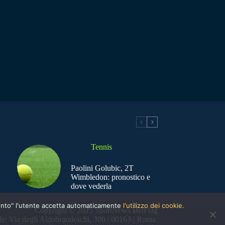
Tennis
Paolini Golubic, 2T
Wimbledon: pronostico e
dove vederla
nsento" l'utente accetta automaticamente
l'utilizzo dei cookie.
Copyright © 2025 SportNews BetFlag
e: Via degli Aldobrandeschi, 300 | 00163 | Roma