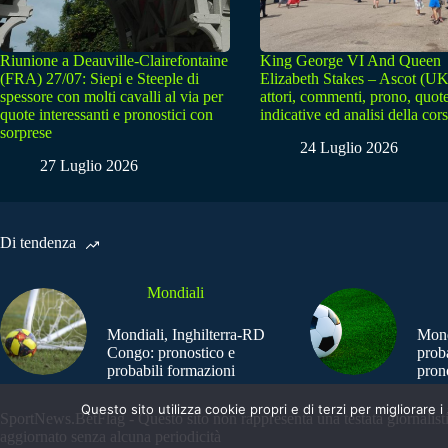
Riunione a Deauville-Clairefontaine
King George VI And Queen
(FRA) 27/07: Siepi e Steeple di
Elizabeth Stakes – Ascot (UK
spessore con molti cavalli al via per
attori, commenti, prono, quot
quote interessanti e pronostici con
indicative ed analisi della cor
sorprese
24 Luglio 2026
27 Luglio 2026
Di tendenza
Mondiali
Mondiali, Inghilterra-RD
Mond
Congo: pronostico e
prob
probabili formazioni
pron
Questo sito utilizza cookie propri e di terzi per migliorar
SportNews.BetFlag - Questo sito non rappresenta una testata giornalist
aggiornato senza alcuna periodicità