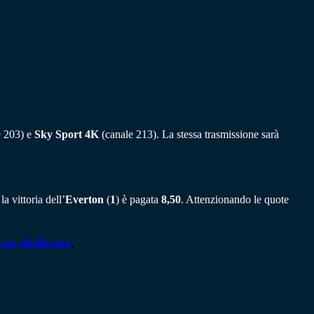
e 203) e
Sky Sport 4K
(canale 213). La stessa trasmissione sarà
a vittoria dell’
Everton
(
1
) è pagata
8,50
. Attenzionando le quote
ina dedicata
.