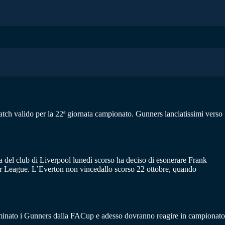
atch valido per la 22ª giornata campionato. Gunners lanciatissimi verso
enza del club di Liverpool lunedì scorso ha deciso di esonerare Frank
mier League. L’Everton non vincedallo scorso 22 ottobre, quando
eliminato i Gunners dalla FACup e adesso dovranno reagire in campionato