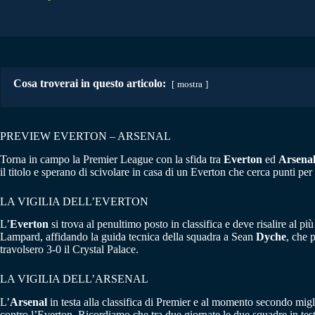
Cosa troverai in questo articolo:
mostra
PREVIEW EVERTON – ARSENAL
Torna in campo la Premier League con la sfida tra
Everton
ed
Arsena
il titolo e sperano di scivolare in casa di un Everton che cerca punti per 
LA VIGILIA DELL’EVERTON
L’
Everton
si trova al penultimo posto in classifica e deve risalire al pi
Lampard, affidando la guida tecnica della squadra a Sean
Dyche
, che 
travolsero 3-0 il Crystal Palace.
LA VIGILIA DELL’ARSENAL
L’
Arsenal
in testa alla classifica di Premier e al momento secondo mi
contro l’Everton. Ricordiamo che tra due giornate le due squadre in testa