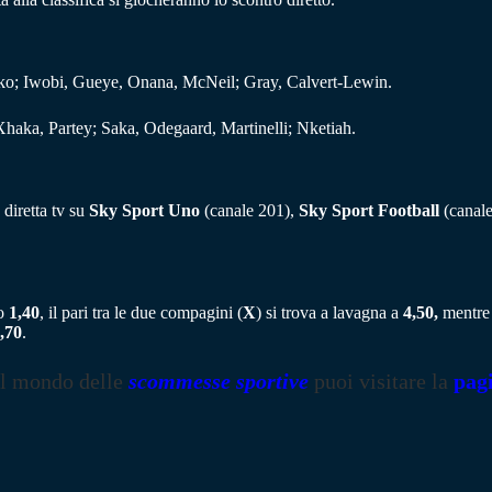
o; Iwobi, Gueye, Onana, McNeil; Gray, Calvert-Lewin.
haka, Partey; Saka, Odegaard, Martinelli; Nketiah.
 diretta tv su
Sky Sport Uno
(canale 201),
Sky Sport Football
(canal
to
1,40
, il pari tra le due compagini (
X
) si trova a lavagna a
4,50,
mentre l
,70
.
il mondo delle
scommesse sportive
puoi visitare la
pag