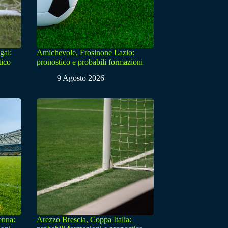
gal:
Amichevole, Frosinone Lazio:
tico
pronostico e probabili formazioni
9 Agosto 2026
enna:
Arezzo Brescia, Coppa Italia: