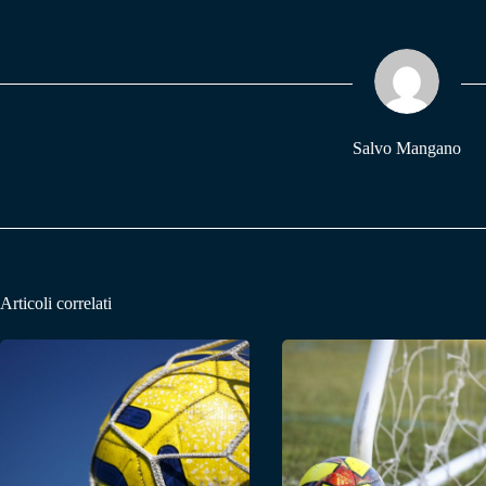
bo
ts
gr
ok
A
a
pp
m
Salvo Mangano
Articoli correlati