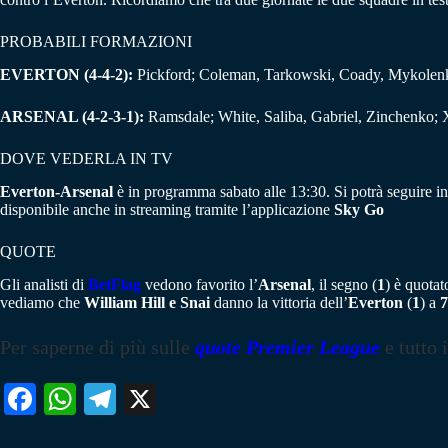
PROBABILI FORMAZIONI
EVERTON (4-4-2):
Pickford; Coleman, Tarkowski, Coady, Mykolenk
ARSENAL (4-2-3-1):
Ramsdale; White, Saliba, Gabriel, Zinchenko; X
DOVE VEDERLA IN TV
Everton-Arsenal
è in programma sabato alle 13:30. Si potrà seguire in
disponibile anche in streaming tramite l’applicazione
Sky Go
QUOTE
Gli analisti di
BetFlag
vedono favorito l’
Arsenal
, il segno (
1
) è quota
vediamo che
William Hill e Snai
danno la vittoria dell’
Everton
(
1
) a
7
Per saperne di più sulle
quote Premier League
e tutto 
Fa
W
Te
X
ce
ha
le