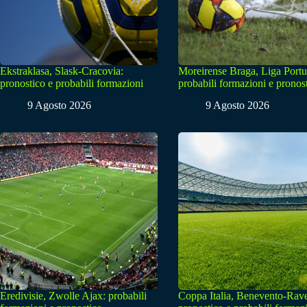
Ekstraklasa, Slask-Cracovia:
Moreirense Braga, Liga Portu
pronostico e probabili formazioni
probabili formazioni e pronos
9 Agosto 2026
9 Agosto 2026
Eredivisie, Zwolle Ajax: probabili
Coppa Italia, Benevento-Rav