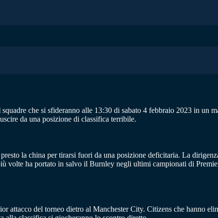
l
squadre che si sfideranno alle 13:30 di sabato 4 febbraio 2023 in un m
uscire da una posizione di classifica terribile.
ù presto la china per tirarsi fuori da una posizione deficitaria. La dirig
più volte ha portato in salvo il Burnley negli ultimi campionati di Pre
glior attacco del torneo dietro al Manchester City. Citizens che hanno 
 alla classifica si giocheranno lo scontro diretto.