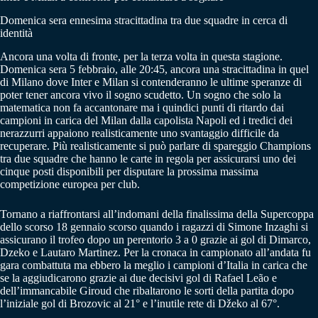
Domenica sera ennesima stracittadina tra due squadre in cerca di
identità
Ancora una volta di fronte, per la terza volta in questa stagione.
Domenica sera 5 febbraio, alle 20:45, ancora una stracittadina in quel
di Milano dove Inter e Milan si contenderanno le ultime speranze di
poter tener ancora vivo il sogno scudetto. Un sogno che solo la
matematica non fa accantonare ma i quindici punti di ritardo dai
campioni in carica del Milan dalla capolista Napoli ed i tredici dei
nerazzurri appaiono realisticamente uno svantaggio difficile da
recuperare. Più realisticamente si può parlare di spareggio Champions
tra due squadre che hanno le carte in regola per assicurarsi uno dei
cinque posti disponibili per disputare la prossima massima
competizione europea per club.
Tornano a riaffrontarsi all’indomani della finalissima della Supercoppa
dello scorso 18 gennaio scorso quando i ragazzi di Simone Inzaghi si
assicurano il trofeo dopo un perentorio 3 a 0 grazie ai gol di Dimarco,
Dzeko e Lautaro Martinez. Per la cronaca in campionato all’andata fu
gara combattuta ma ebbero la meglio i campioni d’Italia in carica che
se la aggiudicarono grazie ai due decisivi gol di Rafael Leão e
dell’immancabile Giroud che ribaltarono le sorti della partita dopo
l’iniziale gol di Brozovic al 21° e l’inutile rete di Džeko al 67°.