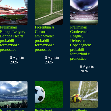
Preliminari
Fiorentina A
Preliminari
Europa League,
Coruna,
Conference
Benfica Hearts:
amichevole:
League,
probabili
probabili
Debrecen
formazioni e
formazioni e
Copenaghen:
pronostico
pronostico
probabili
formazioni e
6 Agosto
6 Agosto
pronostico
2026
2026
6 Agosto
2026
Europa League
Preliminari
Jagiellonia