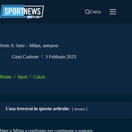
Salta
al
Cerca
contenuto
Serie A: Inter – Milan, antepost
Giusi Carbone
3 Febbraio 2023
Home
/
Sport
/
Calcio
Cosa troverai in questo articolo:
mostra
Inter e Milan a confronto per continuare a sognare