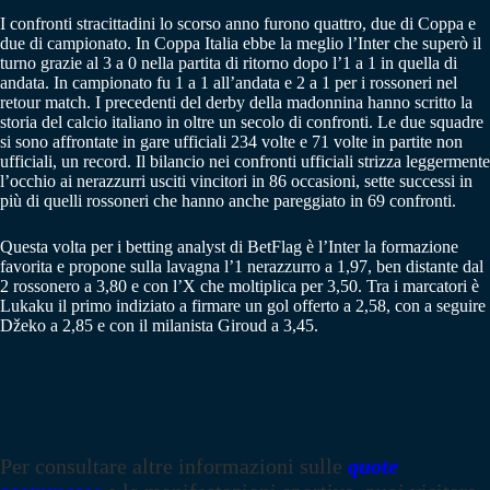
I confronti stracittadini lo scorso anno furono quattro, due di Coppa e
due di campionato. In Coppa Italia ebbe la meglio l’Inter che superò il
turno grazie al 3 a 0 nella partita di ritorno dopo l’1 a 1 in quella di
andata. In campionato fu 1 a 1 all’andata e 2 a 1 per i rossoneri nel
retour match. I precedenti del derby della madonnina hanno scritto la
storia del calcio italiano in oltre un secolo di confronti. Le due squadre
si sono affrontate in gare ufficiali 234 volte e 71 volte in partite non
ufficiali, un record. Il bilancio nei confronti ufficiali strizza leggermente
l’occhio ai nerazzurri usciti vincitori in 86 occasioni, sette successi in
più di quelli rossoneri che hanno anche pareggiato in 69 confronti.
Questa volta per i betting analyst di BetFlag è l’Inter la formazione
favorita e propone sulla lavagna l’1 nerazzurro a 1,97, ben distante dal
2 rossonero a 3,80 e con l’X che moltiplica per 3,50. Tra i marcatori è
Lukaku il primo indiziato a firmare un gol offerto a 2,58, con a seguire
Džeko a 2,85 e con il milanista Giroud a 3,45.
Per consultare altre informazioni sulle
quote