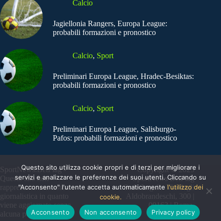
Calcio
Jagiellonia Rangers, Europa League:
probabili formazioni e pronostico
Calcio
,
Sport
Preliminari Europa League, Hradec-Besiktas:
probabili formazioni e pronostico
Calcio
,
Sport
Preliminari Europa League, Salisburgo-
Pafos: probabili formazioni e pronostico
Questo sito utilizza cookie propri e di terzi per migliorare i
SportNews.BetFlag -
Copyright © 2025
servizi e analizzare le preferenze dei suoi utenti. Cliccando su
Questo sito non
SportNews BetFlag
"Acconsento" l'utente accetta automaticamente
l'utilizzo dei
rappresenta una testata
Sede Legale: Via degli
giornalistica in quanto
Aldobrandeschi, 300 |
cookie.
viene aggiornato senza
00163 | Roma
Acconsento
Non acconsento
Privacy policy
alcuna periodicità