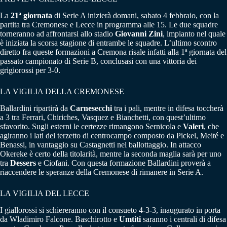
La
21ª giornata
di Serie A inizierà domani, sabato 4 febbraio, con la
partita tra Cremonese e Lecce in programma alle 15. Le due squadre
torneranno ad affrontarsi allo stadio
Giovanni Zini
, impianto nel quale
è iniziata la scorsa stagione di entrambe le squadre. L’ultimo scontro
diretto fra queste formazioni a Cremona risale infatti alla 1ª giornata del
passato campionato di Serie B, conclusasi con una vittoria dei
grigiorossi per 3-0.
LA VIGILIA DELLA CREMONESE
Ballardini ripartirà da
Carnesecchi
tra i pali, mentre in difesa toccherà
a 3 tra Ferrari, Chiriches, Vasquez e Bianchetti, con quest’ultimo
sfavorito. Sugli esterni le certezze rimangono Sernicola e
Valeri
, che
agiranno i lati del terzetto di centrocampo composto da Pickel, Meité e
Benassi, in vantaggio su Castagnetti nel ballottaggio. In attacco
Okereke è certo della titolarità, mentre la seconda maglia sarà per uno
tra
Dessers
e Ciofani. Con questa formazione Ballardini proverà a
riaccendere le speranze della Cremonese di rimanere in Serie A.
LA VIGILIA DEL LECCE
I giallorossi si schiereranno con il consueto 4-3-3, inaugurato in porta
da Wladimiro Falcone. Baschirotto e
Umtiti
saranno i centrali di difesa