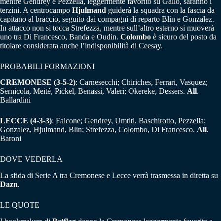
mentre Gendrey e Pezzella, leggermente favorito su Gallo, saranno i
terzini. A centrocampo
Hjulmand
guiderà la squadra con la fascia da
capitano al braccio, seguito dai compagni di reparto Blin e Gonzalez.
In attacco non si tocca Strefezza, mentre sull’altro esterno si muoverà
uno tra Di Francesco, Banda e Oudin.
Colombo
è sicuro del posto da
titolare considerata anche l’indisponibilità di Ceesay.
PROBABILI FORMAZIONI
CREMONESE (3-5-2)
: Carnesecchi; Chiriches, Ferrari, Vasquez;
Sernicola, Meité, Pickel, Benassi, Valeri; Okereke, Dessers.
All
.
Ballardini
LECCE (4-3-3)
: Falcone; Gendrey, Umtiti, Baschirotto, Pezzella;
Gonzalez, Hjulmand, Blin; Strefezza, Colombo, Di Francesco.
All
.
Baroni
DOVE VEDERLA
La sfida di Serie A tra Cremonese e Lecce verrà trasmessa in diretta su
Dazn
.
LE QUOTE