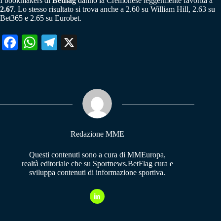
I bookmakers di
Betflag
danno la Cremonese leggermente favorita a
2.67
. Lo stesso risultato si trova anche a 2.60 su William Hill, 2.63 su
Bet365 e 2.65 su Eurobet.
Fa
W
Te
X
ce
ha
le
bo
ts
gr
ok
A
a
pp
m
Redazione MME
Questi contenuti sono a cura di MMEuropa,
realtà editoriale che su Sportnews.BetFlag cura e
sviluppa contenuti di informazione sportiva.