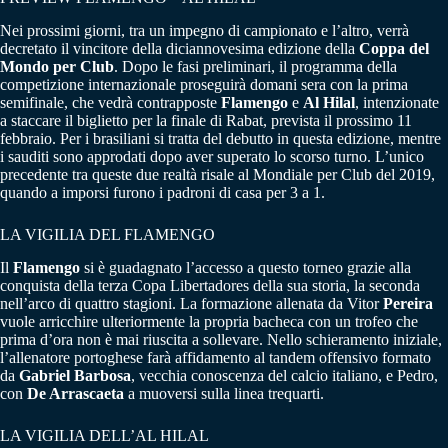
Nei prossimi giorni, tra un impegno di campionato e l’altro, verrà
decretato il vincitore della diciannovesima edizione della
Coppa del
Mondo per Club
. Dopo le fasi preliminari, il programma della
competizione internazionale proseguirà domani sera con la prima
semifinale, che vedrà contrapposte
Flamengo
e
Al Hilal
, intenzionate
a staccare il biglietto per la finale di Rabat, prevista il prossimo 11
febbraio. Per i brasiliani si tratta del debutto in questa edizione, mentre
i sauditi sono approdati dopo aver superato lo scorso turno. L’unico
precedente tra queste due realtà risale al Mondiale per Club del 2019,
quando a imporsi furono i padroni di casa per 3 a 1.
LA VIGILIA DEL FLAMENGO
Il
Flamengo
si è guadagnato l’accesso a questo torneo grazie alla
conquista della terza Copa Libertadores della sua storia, la seconda
nell’arco di quattro stagioni. La formazione allenata da Vitor
Pereira
vuole arricchire ulteriormente la propria bacheca con un trofeo che
prima d’ora non è mai riuscita a sollevare. Nello schieramento iniziale,
l’allenatore portoghese farà affidamento al tandem offensivo formato
da
Gabriel Barbosa
, vecchia conoscenza del calcio italiano, e Pedro,
con
De Arrascaeta
a muoversi sulla linea trequarti.
LA VIGILIA DELL’AL HILAL