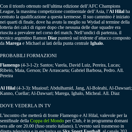
Con il trionfo ottenuto nell’ultima edizione dell’AFC Champions
League, la massima competizione continentale dell’Asia, l’
Al Hilal
ha
centrato la qualificazione a questa kermesse. Il suo cammino è iniziato
nei quarti di finale, dove ha avuto la meglio su Wydad al termine della
lotteria dei calci di rigore dopo che nessuna delle due squadre era
riuscita a prevalere nel corso del match. Nell’undici di partenza, il
tecnico argentino Ramon
Diaz
punterà sul tridente d’attacco composto
da
Marega
e Michael ai lati della punta centrale
Ighalo
.
PROBABILI FORMAZIONI
Flamengo
(4-3-1-2): Santos; Varela, David Luiz, Pereira, Lucas;
Ribeio, Maia, Gerson; De Arrascaeta; Gabriel Barbosa, Pedro. All.
Pereira
Al Hilal
(4-3-3): Muaiouf; Abdulhamid, Jang, Al-Boleahi, Al-Dawsari;
Kanno, Cuellar; Al-Dawsari; Marega, Ighalo, Micheal. All. Diaz
DOVE VEDERLA IN TV
L’incontro che metterà di fronte Flamengo e Al Hilal, valevole per la
semifinale della
Coppa del Mondo
per Club, è in programma domani
sera alle ore 20.00 (fuso orario italiano). L’evento sarà trasmesso in
diretta televisiva e in esclusiva su
Sky Sport Football
, al canale 203