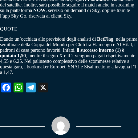
del satellite. Inoltre, sarà possibile seguire il match anche in streaming
sulla piattaforma
NOW
, servizio on demand di Sky, oppure tramite
l’app Sky Go, riservata ai clienti Sky.
QUOTE
Dando un’occhiata alle previsioni degli analisti di
BetFlag
, nella prima
semifinale della Coppa del Mondo per Club tra Flamengo e Al Hilal, i
padroni di casa partono favoriti. Infatti,
il successo interno (1) è
quotato 1,50
, mentre il segno X e il 2 vengono pagati rispettivamente
4,55 e 6,25. Nel palinsesto complessivo delle scommesse relative a
questa gara, i bookmaker Eurobet, SNAI e Sisal mettono a lavagna l’1
a 1,47.
Fa
W
Te
X
ce
ha
le
bo
ts
gr
ok
A
a
pp
m