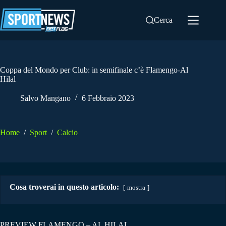
Salta
al
Cerca
contenuto
Coppa del Mondo per Club: in semifinale c’è Flamengo-Al
Hilal
Salvo Mangano
6 Febbraio 2023
Home
/
Sport
/
Calcio
Cosa troverai in questo articolo:
mostra
PREVIEW FLAMENGO – AL HILAL