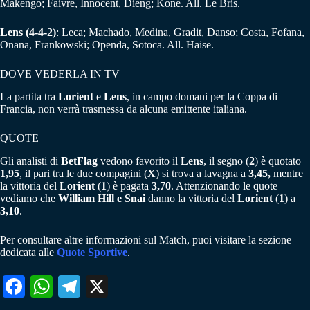
Makengo; Faivre, Innocent, Dieng; Kone. All. Le Bris.
Lens (4-4-2)
: Leca; Machado, Medina, Gradit, Danso; Costa, Fofana,
Onana, Frankowski; Openda, Sotoca. All. Haise.
DOVE VEDERLA IN TV
La partita tra
Lorient
e
Lens
, in campo domani per la Coppa di
Francia, non verrà trasmessa da alcuna emittente italiana.
QUOTE
Gli analisti di
BetFlag
vedono favorito il
Lens
, il segno (
2
) è quotato
1,95
, il pari tra le due compagini (
X
) si trova a lavagna a
3,45,
mentre
la vittoria del
Lorient
(
1
) è pagata
3,70
. Attenzionando le quote
vediamo che
William Hill e Snai
danno la vittoria del
Lorient
(
1
) a
3,10
.
Per consultare altre informazioni sul Match, puoi visitare la sezione
dedicata alle
Quote Sportive
.
Fa
W
Te
X
ce
ha
le