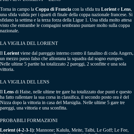
Torna in campo la
Coppa di Francia
con la sfida tra
Lorient
e
Lens
,
una sfida valida per i quarti di finale della coppa nazionale francese. Si
sfidano la settima e la terza forza della Ligue 1. Una sfida molto attesa
visto che entrambe le compagini sembrano puntare molto sulla coppa
nazionale.
LA VIGILIA DEL LORIENT
Il
Lorient
viene dal pareggio interno contro il fanalino di coda Angers,
un mezzo passo falso che allontana la squadra dal sogno europeo.
Nelle ultime 5 partite ha totalizzato 2 pareggi, 2 sconfitte e una sola
vittoria.
LA VIGILIA DEL LENS
Il
Lens
di Haise, nelle ultime tre gare ha totalizzato due punti e questo
ha fatto rallentare la sua corsa in classifica, il secondo posto ora è del
Nizza dopo la vittoria in casa del Marsiglia. Nelle ultime 5 gare tre
pareggi, una vittoria e una sconfitta.
PROBABILI FORMAZIONI
Lorient (4-2-3-1)
: Mannone; Kalulu, Meite, Talbi, Le Goff; Le Fee,