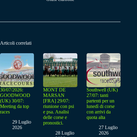
Articoli correlati
30/07/2026:
MONT DE
Southwell (UK)
GOODWOOD
MARSAN
27/07: tanti
(UK) 30/07:
[FRA] 29/07:
partenti per un
Meeting da top
riunione con psi
lunedì di corse
races
e psa. Analisi
con arrivi da
delle corse e
quota alta
29 Luglio
pronostici.
2026
27 Luglio
28 Luglio
2026