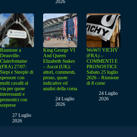
2026
Riunione a
King George VI
WoW!! VICHY
Deauville-
And Queen
(FRA) –
Clairefontaine
Elizabeth Stakes
COMMENTI E
(FRA) 27/07:
– Ascot (UK):
PRONOSTICI:
Siepi e Steeple di
attori, commenti,
Sabato 25 luglio
spessore con
prono, quote
2026 – Riunione
molti cavalli al
indicative ed
di 8 corse
via per quote
analisi della corsa
24 Luglio
interessanti e
24 Luglio
2026
pronostici con
2026
sorprese
27 Luglio
2026