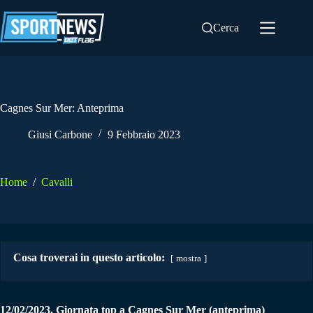
Salta
al
Cerca
contenuto
Cagnes Sur Mer: Anteprima
Giusi Carbone
9 Febbraio 2023
Home
/
Cavalli
Cosa troverai in questo articolo:
mostra
12/02/2023. Giornata top a Cagnes Sur Mer (anteprima)