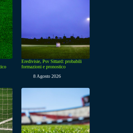
Eredivisie, Psv Sittard: probabili
tico
formazioni e pronostico
8 Agosto 2026