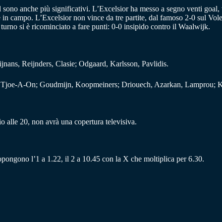
oal sono anche più significativi. L’Excelsior ha messo a segno venti goal,
ze in campo. L’Excelsior non vince da tre partite, dal famoso 2-0 sul V
 turno si è ricominciato a fare punti: 0-0 insipido contro il Waalwijk.
ans, Reijnders, Clasie; Odgaard, Karlsson, Pavlidis.
i, Tjoe-A-On; Goudmijn, Koopmeiners; Driouech, Azarkan, Lamprou; 
 alle 20, non avrà una copertura televisiva.
ropongono l’1 a 1.22, il 2 a 10.45 con la X che moltiplica per 6.30.