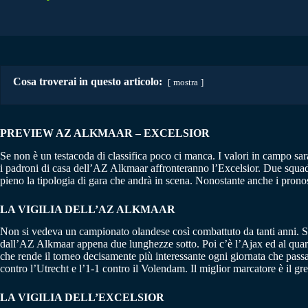
Cosa troverai in questo articolo:
mostra
PREVIEW AZ ALKMAAR – EXCELSIOR
Se non è un testacoda di classifica poco ci manca. I valori in campo sa
i padroni di casa dell’AZ Alkmaar affronteranno l’Excelsior. Due squad
pieno la tipologia di gara che andrà in scena. Nonostante anche i pronos
LA VIGILIA DELL’AZ ALKMAAR
Non si vedeva un campionato olandese così combattuto da tanti anni. Supe
dall’AZ Alkmaar appena due lunghezze sotto. Poi c’è l’Ajax ed al quart
che rende il torneo decisamente più interessante ogni giornata che passa.
contro l’Utrecht e l’1-1 contro il Volendam. Il miglior marcatore è il gre
LA VIGILIA DELL’EXCELSIOR