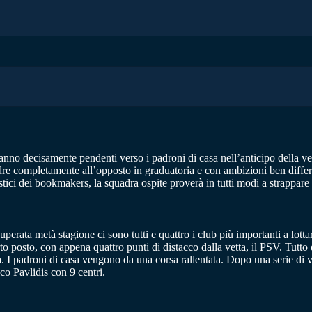
ranno decisamente pendenti verso i padroni di casa nell’anticipo della 
re completamente all’opposto in graduatoria e con ambizioni ben differe
tici dei bookmakers, la squadra ospite proverà in tutti modi a strappare 
rata metà stagione ci sono tutti e quattro i club più importanti a lottar
o posto, con appena quattro punti di distacco dalla vetta, il PSV. Tutt
 I padroni di casa vengono da una corsa rallentata. Dopo una serie di vit
co Pavlidis con 9 centri.