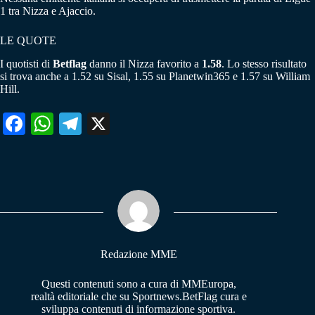
1 tra Nizza e Ajaccio.
LE QUOTE
I quotisti di
Betflag
danno il Nizza favorito a
1.58
. Lo stesso risultato
si trova anche a 1.52 su Sisal, 1.55 su Planetwin365 e 1.57 su William
Hill.
Fa
W
Te
X
ce
ha
le
bo
ts
gr
ok
A
a
pp
m
Redazione MME
Questi contenuti sono a cura di MMEuropa,
realtà editoriale che su Sportnews.BetFlag cura e
sviluppa contenuti di informazione sportiva.