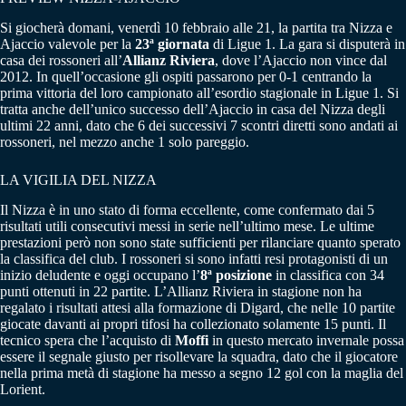
Si giocherà domani, venerdì 10 febbraio alle 21, la partita tra Nizza e
Ajaccio valevole per la
23ª giornata
di Ligue 1. La gara si disputerà in
casa dei rossoneri all’
Allianz Riviera
, dove l’Ajaccio non vince dal
2012. In quell’occasione gli ospiti passarono per 0-1 centrando la
prima vittoria del loro campionato all’esordio stagionale in Ligue 1. Si
tratta anche dell’unico successo dell’Ajaccio in casa del Nizza degli
ultimi 22 anni, dato che 6 dei successivi 7 scontri diretti sono andati ai
rossoneri, nel mezzo anche 1 solo pareggio.
LA VIGILIA DEL NIZZA
Il Nizza è in uno stato di forma eccellente, come confermato dai 5
risultati utili consecutivi messi in serie nell’ultimo mese. Le ultime
prestazioni però non sono state sufficienti per rilanciare quanto sperato
la classifica del club. I rossoneri si sono infatti resi protagonisti di un
inizio deludente e oggi occupano l’
8ª posizione
in classifica con 34
punti ottenuti in 22 partite. L’Allianz Riviera in stagione non ha
regalato i risultati attesi alla formazione di Digard, che nelle 10 partite
giocate davanti ai propri tifosi ha collezionato solamente 15 punti. Il
tecnico spera che l’acquisto di
Moffi
in questo mercato invernale possa
essere il segnale giusto per risollevare la squadra, dato che il giocatore
nella prima metà di stagione ha messo a segno 12 gol con la maglia del
Lorient.