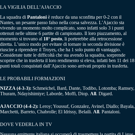
LA VIGILIA DELL’AJACCIO
La squadra di
Pantaloni
è reduce da una sconfitta per 0-2 con il
Nantes, un pesante passo falso nella corsa salvezza. L’Ajaccio sta
vivendo un momento molto complicato, sono infatti solo 3 i punti
ottenuti nelle ultime 6 partite di campionato. Il loro piazzamento, al
momento si trovano al
18° posto
, li porterebbe alla retrocessione
diretta. L’unico modo per evitare di tornare in seconda divisione è
riuscire a riprendere il Troyes, che ha 1 solo punto di vantaggio.
Considerate tutte le difficoltà che sta avendo la squadra, sorprende
scoprire che in trasferta il loro rendimento si eleva, infatti ben 11 dei 18
punti totali conquistati dall’Ajaccio sono arrivati proprio in trasferta.
LE PROBABILI FORMAZIONI
NIZZA (4-3-3):
Schmeichel, Bard, Dante, Todibo, Lotomba; Ramsey,
Thuram, Ndayishimiye; Laborde, Moffi, Diop.
All
. Digard.
AJACCIO (4-4-2):
Leroy; Youssuf, Gonzalez, Avinel, Diallo; Bayala,
Marchetti, Barreto, Chabrolle; El Idrissy, Belaili.
All
.
Pantaloni.
DOVE VEDERLA IN TV
Nessuna emittente italiana si occuperà di trasmettere la partita di Ligue