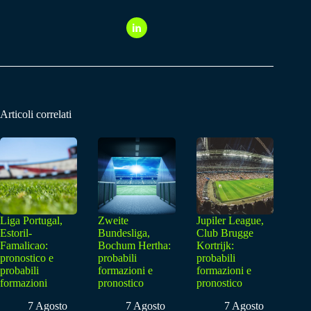
Articoli correlati
Liga Portugal,
Zweite
Jupiler League,
Estoril-
Bundesliga,
Club Brugge
Famalicao:
Bochum Hertha:
Kortrijk:
pronostico e
probabili
probabili
probabili
formazioni e
formazioni e
formazioni
pronostico
pronostico
7 Agosto
7 Agosto
7 Agosto