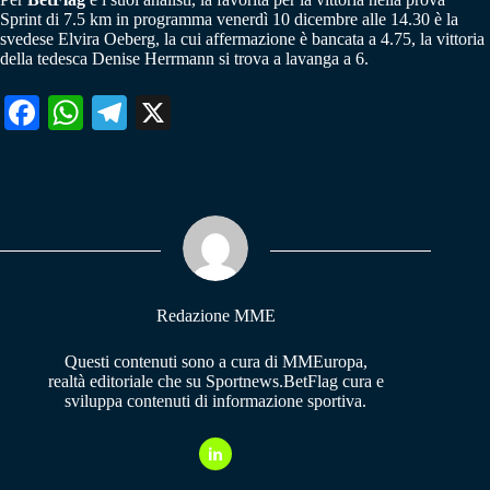
Sprint di 7.5 km in programma venerdì 10 dicembre alle 14.30 è la
svedese Elvira Oeberg, la cui affermazione è bancata a 4.75, la vittoria
della tedesca Denise Herrmann si trova a lavanga a 6.
Fa
W
Te
X
ce
ha
le
bo
ts
gr
ok
A
a
pp
m
Redazione MME
Questi contenuti sono a cura di MMEuropa,
realtà editoriale che su Sportnews.BetFlag cura e
sviluppa contenuti di informazione sportiva.