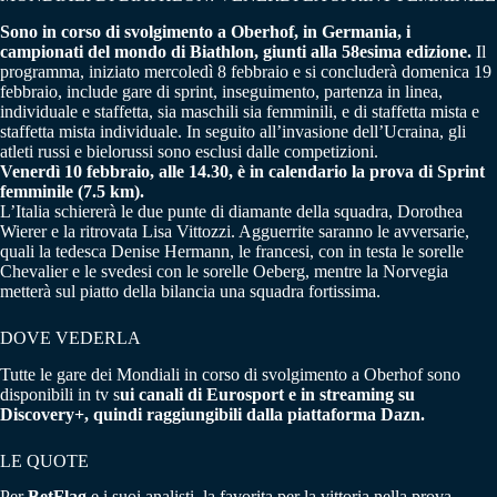
Sono in corso di svolgimento a Oberhof, in Germania, i
campionati del mondo di Biathlon, giunti alla 58esima edizione.
Il
programma, iniziato mercoledì 8 febbraio e si concluderà domenica 19
febbraio, include gare di sprint, inseguimento, partenza in linea,
individuale e staffetta, sia maschili sia femminili, e di staffetta mista e
staffetta mista individuale. In seguito all’invasione dell’Ucraina, gli
atleti russi e bielorussi sono esclusi dalle competizioni.
Venerdì 10 febbraio, alle 14.30, è in calendario la prova di Sprint
femminile (7.5 km).
L’Italia schiererà le due punte di diamante della squadra, Dorothea
Wierer e la ritrovata Lisa Vittozzi. Agguerrite saranno le avversarie,
quali la tedesca Denise Hermann, le francesi, con in testa le sorelle
Chevalier e le svedesi con le sorelle Oeberg, mentre la Norvegia
metterà sul piatto della bilancia una squadra fortissima.
DOVE VEDERLA
Tutte le gare dei Mondiali in corso di svolgimento a Oberhof sono
disponibili in tv s
ui canali di Eurosport e in streaming su
Discovery+, quindi raggiungibili dalla piattaforma Dazn.
LE QUOTE
Per
BetFlag
e i suoi analisti, la favorita per la vittoria nella prova