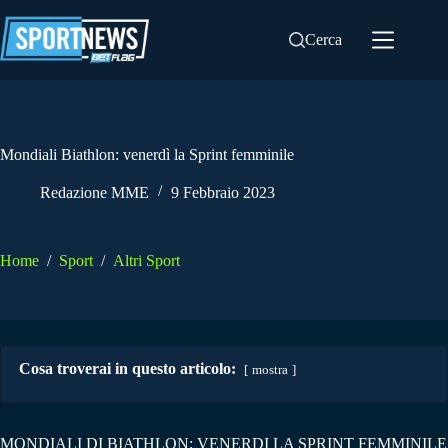
Salta
al
Cerca
contenuto
Mondiali Biathlon: venerdì la Sprint femminile
Redazione MME
9 Febbraio 2023
Home
/
Sport
/
Altri Sport
Cosa troverai in questo articolo:
mostra
MONDIALI DI BIATHLON: VENERDI LA SPRINT FEMMINILE