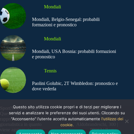
Mondiali
Mondiali, Belgio-Senegal: probabili
formazioni e pronostico
Mondiali
Mondiali, USA Bosnia: probabili formazioni
e pronostico
Tennis
Paolini Golubic, 2T Wimbledon: pronostico e
dove vederla
Questo sito utilizza cookie propri e di terzi per migliorare i
SportNews.BetFlag -
Copyright © 2025
servizi e analizzare le preferenze dei suoi utenti. Cliccando su
Questo sito non
SportNews BetFlag
rappresenta una testata
"Acconsento" l'utente accetta automaticamente
Sede Legale: Via degli
l'utilizzo dei
giornalistica in quanto
Aldobrandeschi, 300 |
cookie.
viene aggiornato senza
00163 | Roma
Acconsento
Non acconsento
Privacy policy