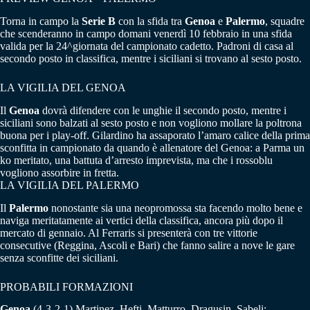
Torna in campo la
Serie B
con la sfida tra
Genoa
e
Palermo
, squadre
che scenderanno in campo domani venerdì 10 febbraio in una sfida
valida per la 24^giornata del campionato cadetto. Padroni di casa al
secondo posto in classifica, mentre i siciliani si trovano al sesto posto.
LA VIGILIA DEL GENOA
Il
Genoa
dovrà difendere con le unghie il secondo posto, mentre i
siciliani sono balzati al sesto posto e non vogliono mollare la poltrona
buona per i play-off. Gilardino ha assaporato l’amaro calice della prima
sconfitta in campionato da quando è allenatore del Genoa: a Parma un
ko meritato, una battuta d’arresto imprevista, ma che i rossoblu
vogliono assorbire in fretta.
LA VIGILIA DEL PALERMO
Il
Palermo
nonostante sia una neopromossa sta facendo molto bene e
naviga meritatamente ai vertici della classifica, ancora più dopo il
mercato di gennaio. Al Ferraris si presenterà con tre vittorie
consecutive (Reggina, Ascoli e Bari) che fanno salire a nove le gare
senza sconfitte dei siciliani.
PROBABILI FORMAZIONI
Genoa
(4-3-2-1) Martinez, Hefti, Matturro, Dragusin, Sabeli;