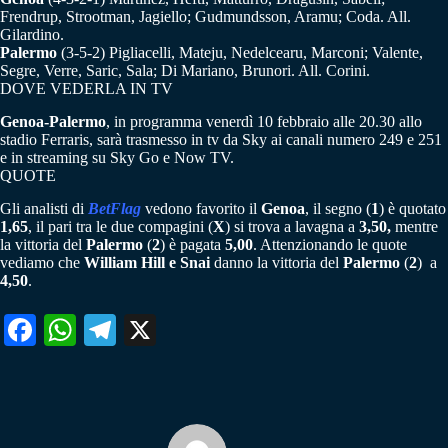
Frendrup, Strootman, Jagiello; Gudmundsson, Aramu; Coda. All.
Gilardino.
Palermo
(3-5-2) Pigliacelli, Mateju, Nedelcearu, Marconi; Valente,
Segre, Verre, Saric, Sala; Di Mariano, Brunori. All. Corini.
DOVE VEDERLA IN TV
Genoa-Palermo
, in programma venerdì 10 febbraio alle 20.30 allo
stadio Ferraris, sarà trasmesso in tv da Sky ai canali numero 249 e 251
e in streaming su Sky Go e Now TV.
QUOTE
Gli analisti di
BetFlag
vedono favorito il
Genoa
, il segno (
1
) è quotato
1,65
, il pari tra le due compagini (
X
) si trova a lavagna a
3,50,
mentre
la vittoria del
Palermo
(
2
) è pagata
5,00
. Attenzionando le quote
vediamo che
William Hill e Snai
danno la vittoria del
Palermo
(
2
) a
4,50
.
Fa
W
Te
X
ce
ha
le
bo
ts
gr
ok
A
a