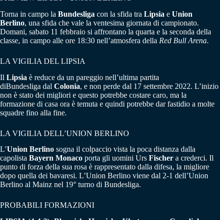
Torna in campo la
Bundesliga
con la sfida tra
Lipsia
e
Union
Berlino
, una sfida che vale la ventesima giornata di campionato.
Domani, sabato 11 febbraio si affrontano la quarta e la seconda della
classe, in campo alle ore 18:30 nell’atmosfera della
Red Bull Arena
.
LA VIGILIA DEL LIPSIA
Il
Lipsia
è reduce da un pareggio nell’ultima partita
diBundesliga dal
Colonia
, e non perde dal 17 settembre 2022. L’inizio
non è stato dei migliori e questo potrebbe costare caro, ma la
formazione di casa ora è temuta e quindi potrebbe dar fastidio a molte
squadre fino alla fine.
LA VIGILIA DELL’UNION BERLINO
L’
Union Berlino
sogna il colpaccio vista la poca distanza dalla
capolista
Bayern Monaco
porta gli uomini Urs
Fischer
a crederci. Il
punto di forza della sua rosa è rappresentato dalla difesa, la migliore
dopo quella dei bavaresi. L’Union Berlino viene dal 2-1 dell’Union
Berlino al Mainz nel 19° turno di Bundesliga.
PROBABILI FORMAZIONI