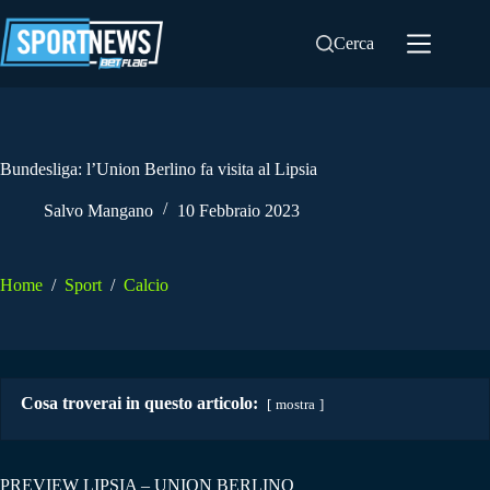
Salta
al
Cerca
contenuto
Bundesliga: l’Union Berlino fa visita al Lipsia
Salvo Mangano
10 Febbraio 2023
Home
/
Sport
/
Calcio
Cosa troverai in questo articolo:
mostra
PREVIEW LIPSIA – UNION BERLINO