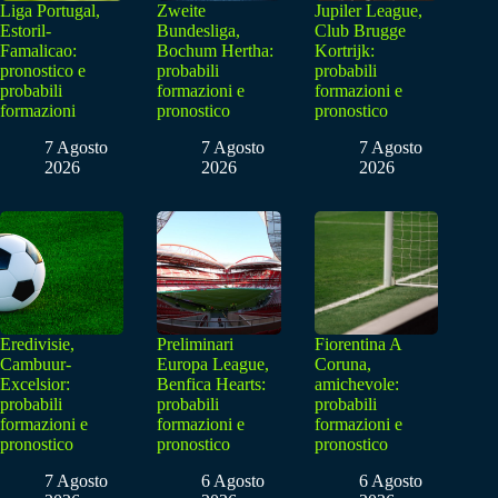
Liga Portugal,
Zweite
Jupiler League,
Estoril-
Bundesliga,
Club Brugge
Famalicao:
Bochum Hertha:
Kortrijk:
pronostico e
probabili
probabili
probabili
formazioni e
formazioni e
formazioni
pronostico
pronostico
7 Agosto
7 Agosto
7 Agosto
2026
2026
2026
Eredivisie,
Preliminari
Fiorentina A
Cambuur-
Europa League,
Coruna,
Excelsior:
Benfica Hearts:
amichevole:
probabili
probabili
probabili
formazioni e
formazioni e
formazioni e
pronostico
pronostico
pronostico
7 Agosto
6 Agosto
6 Agosto