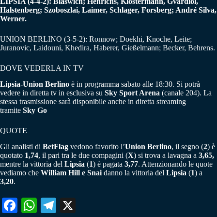
LIPSIA (4-4-2): Blaswich; Henrichs, Klostermann, Gvardiol,
Halstenberg; Szoboszlai, Laimer, Schlager, Forsberg; André Silva,
Werner.
UNION BERLINO (3-5-2): Ronnow; Doekhi, Knoche, Leite;
Juranovic, Laidouni, Khedira, Haberer, Gießelmann; Becker, Behrens.
DOVE VEDERLA IN TV
Lipsia-Union Berlino
è in programma sabato alle 18:30. Si potrà
vedere in diretta tv in esclusiva su
Sky Sport Arena
(canale 204). La
stessa trasmissione sarà disponibile anche in diretta streaming
tramite
Sky Go
QUOTE
Gli analisti di
BetFlag
vedono favorito l’
Union Berlino
, il segno (
2
) è
quotato
1,74
, il pari tra le due compagini (
X
) si trova a lavagna a
3,65,
mentre la vittoria del
Lipsia
(
1
) è pagata
3,77
. Attenzionando le quote
vediamo che
William Hill e Snai
danno la vittoria del
Lipsia
(
1
) a
3,20
.
Fa
W
Te
X