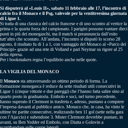
Si disputerà al «Louis II», sabato 11 febbraio alle 17, l’incontro di
calcio fra il Monaco e il Psg, valevole per la ventitreesima giornata
di Ligue 1.
Si tratta di una classica del calcio francese e di uno scontro al vertice la
prima e la quarta forza del campionato. I parigini possono vantare dieci
punti in più dei monegaschi, ma il match si preannuncia dall’esito
tutt’altro che scontato. All’andata, l’incontro si disputò lo scorso 28
agosto, il risultato fu di 1 a 1, con vantaggio del Monaco al «Parco dei
Principi» grazie ad una rete di Volland e pari Neymar su rigore al 25
della ripresa.
Per i bookmakers regna l’equilibrio anche nelle quote.
LA VIGILIA DEL MONACO
Il
Monaco
sta attraversando un ottimo periodo di forma. La
formazione monegasca è reduce da sette risultati utili consecutivi in
Ligue 1 (cinque vittorie e due pareggi) che l’hanno fatta salire sino al
quarto posto in graduatoria. Embolo e soci, nel turno precedente,
hanno superato il Clermont in trasferta e, adesso, puntano a compiere
l’impresa davanti al pubblico amico. Monaco che, in casa, ha vinto le
ultime tre partite consecutive, realizzando ben 11 gol (sette nella gara
con l’Ajaccio) e subendone 3. Mister Clermont dovrebbe puntare, in
avanti, su Ben Yedder ed Embolo, con Diatta e Golovin a
scorribandare sulle corsie laterali.