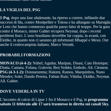
LA VIGILIA DEL PSG
Il
Psg
, dopo una fase altalenante, ha ripreso a correre, infilando due
successi di fila, contro Montpellier e Tolosa e ha allungato su Marsiglia
e Lens che hanno commesso qualche passo falso di troppo. Per la gara
contro il Monaco, mister Galtier recupera Neymar, dopo i recenti
problemi fisici. L’asso brasiliano dovrebbe far coppia, in avanti, con
Ekitike, in quanto non ci saranno gli infortunati Mbappé e Messi. Out
anche il centrocampista italiano, Marco Verratti.
PROBABILI FORMAZIONI
MONACO (4-4-2):
Nübel; Aguilar, Maripan, Disasi, Caio Henrique;
Diatta, Camara, Fofana, Golovin; Ben Yedder, Embolo. All. Clement.
PSG (4-3-1-2):
Donnarumma; Hakimi, Ramos, Marquinhos, Nuno
Mendes; Soler, Danilo Pereira, Fabian Ruiz; Vitinha; Ekitike, Neymar.
All. Galtier.
DOVE VEDERLA IN TV
L’incontro di calcio di Ligue 1 fra il Monaco e il Psg, in
programma
sabato 11 febbraio alle 17 sarà trasmesso in diretta sui canali Sky.