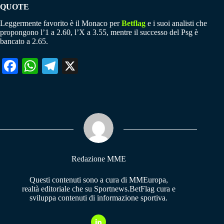
QUOTE
Leggermente favorito è il Monaco per
Betflag
e i suoi analisti che
propongono l’1 a 2.60, l’X a 3.55, mentre il successo del Psg è
bancato a 2.65.
Fa
W
Te
X
ce
ha
le
bo
ts
gr
ok
A
a
pp
m
Redazione MME
Questi contenuti sono a cura di MMEuropa,
realtà editoriale che su Sportnews.BetFlag cura e
sviluppa contenuti di informazione sportiva.