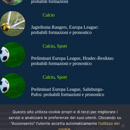
probabili formazioni
Calcio
Jagiellonia Rangers, Europa League:
probabili formazioni e pronostico
Calcio
,
Sport
Preliminari Europa League, Hradec-Besiktas:
probabili formazioni e pronostico
Calcio
,
Sport
Preliminari Europa League, Salisburgo-
Pafos: probabili formazioni e pronostico
Questo sito utilizza cookie propri e di terzi per migliorare i
SportNews.BetFlag -
Copyright © 2025
servizi e analizzare le preferenze dei suoi utenti. Cliccando su
Questo sito non
SportNews BetFlag
"Acconsento" l'utente accetta automaticamente
l'utilizzo dei
rappresenta una testata
Sede Legale: Via degli
giornalistica in quanto
Aldobrandeschi, 300 |
cookie.