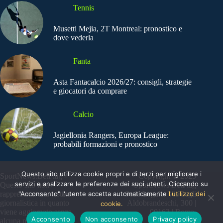
Tennis
Musetti Mejia, 2T Montreal: pronostico e
dove vederla
Fanta
Asta Fantacalcio 2026/27: consigli, strategie
e giocatori da comprare
Calcio
Jagiellonia Rangers, Europa League:
probabili formazioni e pronostico
Questo sito utilizza cookie propri e di terzi per migliorare i
SportNews.BetFlag -
Copyright © 2025
servizi e analizzare le preferenze dei suoi utenti. Cliccando su
Questo sito non
SportNews BetFlag
"Acconsento" l'utente accetta automaticamente
l'utilizzo dei
rappresenta una testata
Sede Legale: Via degli
giornalistica in quanto
Aldobrandeschi, 300 |
cookie.
viene aggiornato senza
00163 | Roma
Acconsento
Non acconsento
Privacy policy
alcuna periodicità