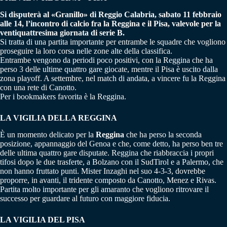
Si disputerà al «Granillo» di Reggio Calabria, sabato 11 febbraio
alle 14, l’incontro di calcio fra la Reggina e il Pisa, valevole per la
ventiquattresima giornata di serie B.
Si tratta di una partita importante per entrambe le squadre che vogliono
proseguire la loro corsa nelle zone alte della classifica.
Entrambe vengono da periodi poco positivi, con la Reggina che ha
perso 3 delle ultime quattro gare giocate, mentre il Pisa è uscito dalla
zona playoff. A settembre, nel match di andata, a vincere fu la Reggina
con una rete di Canotto.
Per i bookmakers favorita è la Reggina.
LA VIGILIA DELLA REGGINA
È un momento delicato per la
Reggina
che ha perso la seconda
posizione, appannaggio del Genoa e che, come detto, ha perso ben tre
delle ultima quattro gare disputate. Reggina che riabbraccia i propri
tifosi dopo le due trasferte, a Bolzano con il SudTirol e a Palermo, che
non hanno fruttato punti. Mister Inzaghi nel suo 4-3-3, dovrebbe
proporre, in avanti, il tridente composto da Canotto, Menez e Rivas.
Partita molto importante per gli amaranto che vogliono ritrovare il
successo per guardare al futuro con maggiore fiducia.
LA VIGILIA DEL PISA