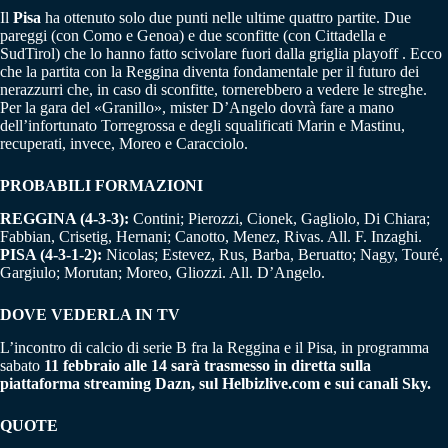
Il
Pisa
ha ottenuto solo due punti nelle ultime quattro partite. Due
pareggi (con Como e Genoa) e due sconfitte (con Cittadella e
SudTirol) che lo hanno fatto scivolare fuori dalla griglia playoff . Ecco
che la partita con la Reggina diventa fondamentale per il futuro dei
nerazzurri che, in caso di sconfitte, tornerebbero a vedere le streghe.
Per la gara del «Granillo», mister D’Angelo dovrà fare a mano
dell’infortunato Torregrossa e degli squalificati Marin e Mastinu,
recuperati, invece, Moreo e Caracciolo.
PROBABILI FORMAZIONI
REGGINA (4-3-3):
Contini; Pierozzi, Cionek, Gagliolo, Di Chiara;
Fabbian, Crisetig, Hernani; Canotto, Menez, Rivas. All. F. Inzaghi.
PISA (4-3-1-2):
Nicolas; Estevez, Rus, Barba, Beruatto; Nagy, Touré,
Gargiulo; Morutan; Moreo, Gliozzi. All. D’Angelo.
DOVE VEDERLA IN TV
L’incontro di calcio di serie B fra la Reggina e il Pisa, in programma
sabato
11 febbraio alle 14 sarà trasmesso in diretta sulla
piattaforma streaming Dazn, sul Helbizlive.com e sui canali Sky.
QUOTE