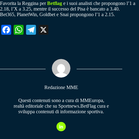
Favorita la Reggina per
Betflag
e i suoi analisti che propongono l’1 a
2.18, l’X a 3.25, mentre il successo del Pisa è bancato a 3.40.
Bet365, PlanetWin, Goldbet e Snai propongono l’1 a 2.15.
Fa
W
Te
X
ce
ha
le
bo
ts
gr
ok
A
a
pp
m
Redazione MME
Questi contenuti sono a cura di MMEuropa,
realtà editoriale che su Sportnews.BetFlag cura e
sviluppa contenuti di informazione sportiva.