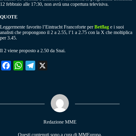
12 febbraio alle 17:30, non avrà una copertura televisiva.
QUOTE
Leggermente favorito l’Eintracht Francoforte per
Betflag
e i suoi
analisti che propongono il 2 a 2.55, l’1 a 2.75 con la X che moltiplica
per 3.45.
Il 2 viene proposto a 2.50 da Snai.
Fa
W
Te
X
ce
ha
le
bo
ts
gr
ok
A
a
pp
m
Redazione MME
Questi contenuti sono a cura di MMEuropa,