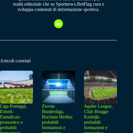
realtà editoriale che su Sportnews.BetFlag cura e
sviluppa contenuti di informazione sportiva.
Articoli correlati
Liga Portugal,
Zweite
Jupiler League,
Estoril-
Bundesliga,
Club Brugge
Famalicao:
Bochum Hertha:
Kortrijk:
pronostico e
probabili
probabili
probabili
formazioni e
formazioni e
formazioni
pronostico
pronostico