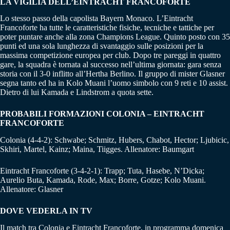
LA VIGILIA DELL’EINTRACHT FRANCOFORTE
Lo stesso passo della capolista Bayern Monaco. L’Eintracht
Francoforte ha tutte le caratteristiche fisiche, tecniche e tattiche per
poter puntare anche alla zona Champions League. Quinto posto con 35
punti ed una sola lunghezza di svantaggio sulle posizioni per la
massima competizione europea per club. Dopo tre pareggi in quattro
gare, la squadra è tornata al successo nell’ultima giornata: gara senza
storia con il 3-0 inflitto all’Hertha Berlino. Il gruppo di mister Glasner
segna tanto ed ha in Kolo Muani l’uomo simbolo con 9 reti e 10 assist.
Dietro di lui Kamada e Lindstrom a quota sette.
PROBABILI FORMAZIONI COLONIA – EINTRACHT
FRANCOFORTE
Colonia (4-4-2): Schwabe; Schmitz, Hubers, Chabot, Hector; Ljubicic,
Skhiri, Martel, Kainz; Maina, Tiigges. Allenatore: Baumgart
Eintracht Francoforte (3-4-2-1): Trapp; Tuta, Hasebe, N’Dicka;
Aurelio Buta, Kamada, Rode, Max; Borre, Gotze; Kolo Muani.
Allenatore: Glasner
DOVE VEDERLA IN TV
Il match tra Colonia e Eintracht Francoforte, in programma domenica