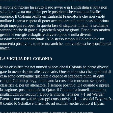
Il girone di ritorno ha avuto il suo avvio e in Bundesliga si lotta non
solo per la vetta ma anche per le posizioni che contano a livello
europeo. Il Colonia ospita un’Eintracht Francoforte che non vuole
mollare la presa e spera di poter accumulare più punti possibili prima
degli impegni europei. In questa fase di stagione, infatti, le settimane
saranno ricche di gare e si giocherà ogni tre giorni. Per questo motivo
gestire le energie e sbagliare davvero poco e nulla diventa
assolutamente fondamentale. Allo stesso tempo il Colonia vive un
momento positivo e, tra le mura amiche, non vuole uscire sconfitto dal
match.
LA VIGILIA DEL COLONIA
Metà classifica ma nei numeri si nota che il Colonia ha perso diverse
gare in meno rispetto alle avversarie. Questo dimostra che i padroni di
casa sono compagine quadrata e capace di strappare punti su ogni
campo. Gli otto pareggi rallentano la corsa ma muovono sempre la
classifica e, per un allenatore, è sempre positivo. Da quando è ripresa
la stagione, post mondiale in Qatar, il Colonia ha inanellato quattro
risultati utili consecutivi. Dopo la vittoria netta per 7-1 sul Werder
Brema, sono arrivati tre pareggi consecutivi: 1-1 in casa del Bayern, 0-
0 contro lo Schalke e il risultato ad occhiali anche contro il Lipsia.