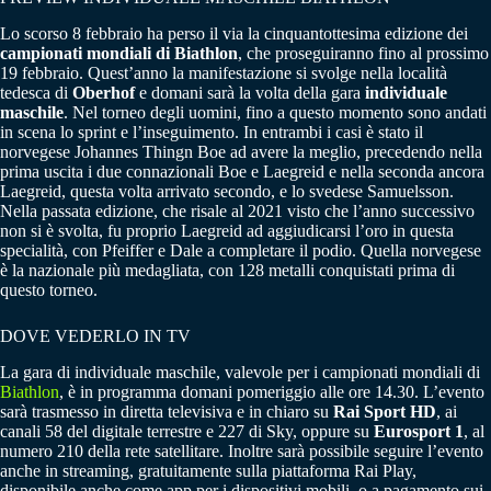
Lo scorso 8 febbraio ha perso il via la cinquantottesima edizione dei
campionati mondiali di Biathlon
, che proseguiranno fino al prossimo
19 febbraio. Quest’anno la manifestazione si svolge nella località
tedesca di
Oberhof
e domani sarà la volta della gara
individuale
maschile
. Nel torneo degli uomini, fino a questo momento sono andati
in scena lo sprint e l’inseguimento. In entrambi i casi è stato il
norvegese Johannes Thingn Boe ad avere la meglio, precedendo nella
prima uscita i due connazionali Boe e Laegreid e nella seconda ancora
Laegreid, questa volta arrivato secondo, e lo svedese Samuelsson.
Nella passata edizione, che risale al 2021 visto che l’anno successivo
non si è svolta, fu proprio Laegreid ad aggiudicarsi l’oro in questa
specialità, con Pfeiffer e Dale a completare il podio. Quella norvegese
è la nazionale più medagliata, con 128 metalli conquistati prima di
questo torneo.
DOVE VEDERLO IN TV
La gara di individuale maschile, valevole per i campionati mondiali di
Biathlon
, è in programma domani pomeriggio alle ore 14.30. L’evento
sarà trasmesso in diretta televisiva e in chiaro su
Rai Sport HD
, ai
canali 58 del digitale terrestre e 227 di Sky, oppure su
Eurosport 1
, al
numero 210 della rete satellitare. Inoltre sarà possibile seguire l’evento
anche in streaming, gratuitamente sulla piattaforma Rai Play,
disponibile anche come app per i dispositivi mobili, o a pagamento sui