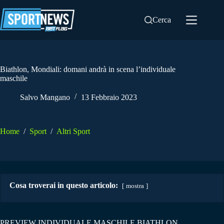
Salta
al
Cerca
contenuto
Biathlon, Mondiali: domani andrà in scena l’individuale
maschile
Salvo Mangano
13 Febbraio 2023
Home
/
Sport
/
Altri Sport
Cosa troverai in questo articolo:
mostra
PREVIEW INDIVIDUALE MASCHILE BIATHLON