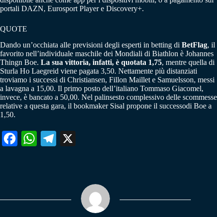
portali DAZN, Eurosport Player e Discovery+.
QUOTE
Dando un’occhiata alle previsioni degli esperti in betting di
BetFlag
, il
favorito nell’individuale maschile dei Mondiali di Biathlon è Johannes
Thingn Boe.
La sua vittoria, infatti, è quotata 1,75
, mentre quella di
Sturla Ho Laegreid viene pagata 3,50. Nettamente più distanziati
troviamo i successi di Christiansen, Fillon Maillet e Samuelsson, messi
a lavagna a 15,00. Il primo posto dell’italiano Tommaso Giacomel,
invece, è bancato a 50,00. Nel palinsesto complessivo delle scommesse
relative a questa gara, il bookmaker Sisal propone il successodi Boe a
1,50.
Fa
W
Te
X
ce
ha
le
bo
ts
gr
ok
A
a
pp
m