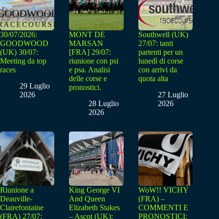
30/07/2026:
MONT DE
Southwell (UK)
GOODWOOD
MARSAN
27/07: tanti
(UK) 30/07:
[FRA] 29/07:
partenti per un
Meeting da top
riunione con psi
lunedì di corse
races
e psa. Analisi
con arrivi da
delle corse e
quota alta
29 Luglio
pronostici.
2026
27 Luglio
28 Luglio
2026
2026
Riunione a
King George VI
WoW!! VICHY
Deauville-
And Queen
(FRA) –
Clairefontaine
Elizabeth Stakes
COMMENTI E
(FRA) 27/07:
– Ascot (UK):
PRONOSTICI: