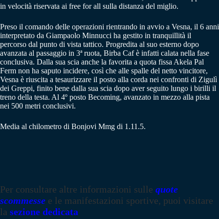
in velocità riservata ai free for all sulla distanza del miglio.
Preso il comando delle operazioni rientrando in avvio a Vesna, il 6 anni
interpretato da Giampaolo Minnucci ha gestito in tranquillità il
percorso dal punto di vista tattico. Progredita al suo esterno dopo
avanzata al passaggio in 3ª ruota, Birba Caf è infatti calata nella fase
conclusiva. Dalla sua scia anche la favorita a quota fissa Akela Pal
Ferm non ha saputo incidere, così che alle spalle del netto vincitore,
Vesna è riuscita a tesaurizzare il posto alla corda nei confronti di Zigulì
dei Greppi, finito bene dalla sua scia dopo aver seguito lungo i birilli il
treno della testa. Al 4º posto Becoming, avanzato in mezzo alla pista
nei 500 metri conclusivi.
Media al chilometro di Bonjovi Mmg di 1.11.5.
Per consultare altre informazioni sulle
quote
scommesse
e le manifestazioni sportive, puoi visitare
la
sezione dedicata