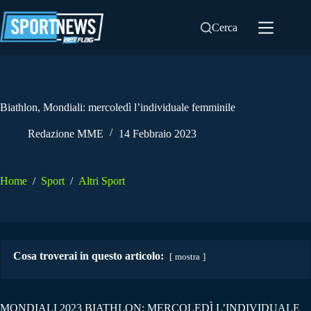
Salta
al
Cerca
contenuto
Biathlon, Mondiali: mercoledì l’individuale femminile
Redazione MME
14 Febbraio 2023
Home
/
Sport
/
Altri Sport
Cosa troverai in questo articolo:
mostra
MONDIALI 2023 BIATHLON: MERCOLEDÌ L’INDIVIDUALE