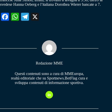
svedese Hanna Oeberg e l’italiana Dorothea Wierer bancate a 7.
Fa
W
Te
X
ce
ha
le
bo
ts
gr
ok
A
a
pp
m
Redazione MME
Questi contenuti sono a cura di MMEuropa,
realtà editoriale che su Sportnews.BetFlag cura e
sviluppa contenuti di informazione sportiva.