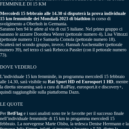
FEMMINILE DI 15 KM
Mercoledì 15 febbraio alle 14.30 si disputerà la prova individuale
15 km femminile dei Mondiali 2023 di biathlon
in corso di
svolgimento a Oberhoh in Germania.
Saranno ben 94 le atlete al via di cui 5 italiane. Nel primo gruppo ci
saranno le azzurre Dorothea Wierer (pettorale numero 4), Lisa Vittozzi
(pettorale numero 11) e Samuela Comola (pettorale numero 18).
Scatterà nel scondo gruppo, invece, Hannah Auchentaller (pettorale
numero 39), nel terzo ci sarà Rebecca Passler (con il pettorale numero
73).
DOVE VEDERLO
L’individuale 15 km femminile, in programma mercoledì 15 febbraio
alle 14.30, sarà visibile su
Rai Sport HD ed Eurosport 1 HD
, mentre
la diretta streaming sarà a cura di RaiPlay, eurosport.it e discovery+,
quindi raggiungibile sulla piattaforma Dazn.
LE QUOTE
Per
BetFlag
e i suoi analisti sono tre le favorite per il successo finale
nell’individuale femminile di 15 km in progamma mercoledì 15
febbraio. La norvegense Marte Olsbu, la tedesca Denise Herrmann e la
francese Julia Simon, infatti, si trovano a lavagna a 5.50, dietro la